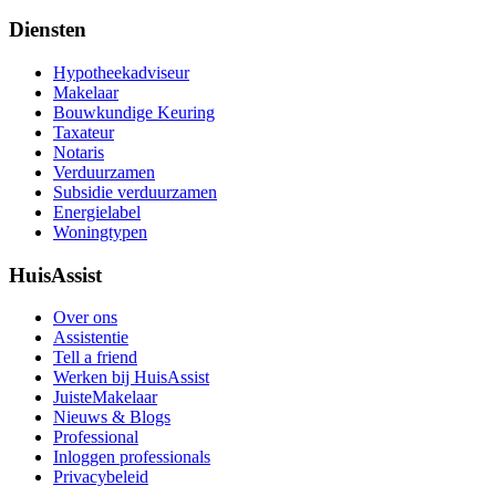
Diensten
Hypotheekadviseur
Makelaar
Bouwkundige Keuring
Taxateur
Notaris
Verduurzamen
Subsidie verduurzamen
Energielabel
Woningtypen
HuisAssist
Over ons
Assistentie
Tell a friend
Werken bij HuisAssist
JuisteMakelaar
Nieuws & Blogs
Professional
Inloggen professionals
Privacybeleid