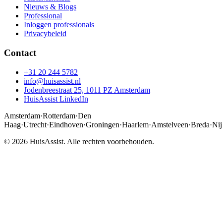
Nieuws & Blogs
Professional
Inloggen professionals
Privacybeleid
Contact
+31 20 244 5782
info@huisassist.nl
Jodenbreestraat 25, 1011 PZ Amsterdam
HuisAssist LinkedIn
Amsterdam
·
Rotterdam
·
Den
Haag
·
Utrecht
·
Eindhoven
·
Groningen
·
Haarlem
·
Amstelveen
·
Breda
·
Ni
© 2026 HuisAssist. Alle rechten voorbehouden.