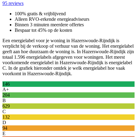
95 reviews
100% gratis & vrijblijvend
Alleen RVO-erkende energieadviseurs
Binnen 3 minuten meerdere offertes
Bespaar tot 45% op de kosten
Een energielabel voor je woning in Hazerswoude-Rijndijk is
verplicht bij de verkoop of verhuur van de woning. Het energielabel
geeft aan hoe duurzaam de woning is. In Hazerswoude-Rijndijk zijn
totaal 1.596 energielabels afgegeven voor woningen. Het meest
voorkomende energielabel in Hazerswoude-Rijndijk is energielabel
C. In de grafiek hieronder ontdek je welk energielabel hoe vaak
voorkomt in Hazerswoude-Rijndijk.
146
A+
204
B
629
C
132
D
94
E