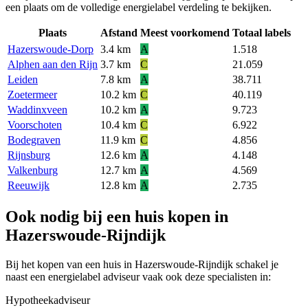
een plaats om de volledige energielabel verdeling te bekijken.
Plaats
Afstand
Meest voorkomend
Totaal labels
Hazerswoude-Dorp
3.4 km
A
1.518
Alphen aan den Rijn
3.7 km
C
21.059
Leiden
7.8 km
A
38.711
Zoetermeer
10.2 km
C
40.119
Waddinxveen
10.2 km
A
9.723
Voorschoten
10.4 km
C
6.922
Bodegraven
11.9 km
C
4.856
Rijnsburg
12.6 km
A
4.148
Valkenburg
12.7 km
A
4.569
Reeuwijk
12.8 km
A
2.735
Ook nodig bij een huis kopen in
Hazerswoude-Rijndijk
Bij het kopen van een huis in Hazerswoude-Rijndijk schakel je
naast een energielabel adviseur vaak ook deze specialisten in:
Hypotheekadviseur