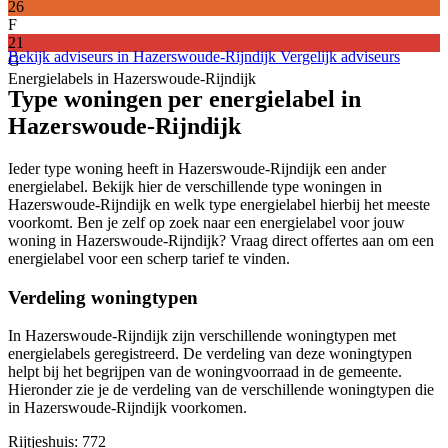
26
F
21
Bekijk adviseurs in Hazerswoude-Rijndijk
Vergelijk adviseurs
G
Energielabels in Hazerswoude-Rijndijk
Type woningen per energielabel in
Hazerswoude-Rijndijk
Ieder type woning heeft in Hazerswoude-Rijndijk een ander
energielabel. Bekijk hier de verschillende type woningen in
Hazerswoude-Rijndijk en welk type energielabel hierbij het meeste
voorkomt. Ben je zelf op zoek naar een energielabel voor jouw
woning in Hazerswoude-Rijndijk? Vraag direct offertes aan om een
energielabel voor een scherp tarief te vinden.
Verdeling woningtypen
In Hazerswoude-Rijndijk zijn verschillende woningtypen met
energielabels geregistreerd. De verdeling van deze woningtypen
helpt bij het begrijpen van de woningvoorraad in de gemeente.
Hieronder zie je de verdeling van de verschillende woningtypen die
in Hazerswoude-Rijndijk voorkomen.
Rijtjeshuis
: 772