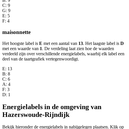
B
: 9
C
: 9
G
: 9
E
: 5
F
: 4
maisonnette
Het hoogste label is
E
met een aantal van
13
. Het laagste label is
D
met een waarde van
1
. De verdeling laat zien hoe de waarden
verdeeld zijn over verschillende energielabels, waarbij elk label een
deel van de taartgrafiek vertegenwoordigt.
E
: 13
B
: 8
C
: 6
A
: 4
F
: 3
D
: 1
Energielabels in de omgeving van
Hazerswoude-Rijndijk
Bekijk hieronder de energielabels in nabijgelegen plaatsen. Klik op