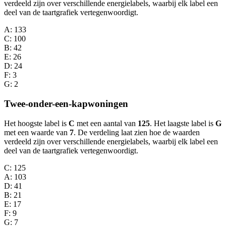
verdeeld zijn over verschillende energielabels, waarbij elk label een
deel van de taartgrafiek vertegenwoordigt.
A
: 133
C
: 100
B
: 42
E
: 26
D
: 24
F
: 3
G
: 2
Twee-onder-een-kapwoningen
Het hoogste label is
C
met een aantal van
125
. Het laagste label is
G
met een waarde van
7
. De verdeling laat zien hoe de waarden
verdeeld zijn over verschillende energielabels, waarbij elk label een
deel van de taartgrafiek vertegenwoordigt.
C
: 125
A
: 103
D
: 41
B
: 21
E
: 17
F
: 9
G
: 7