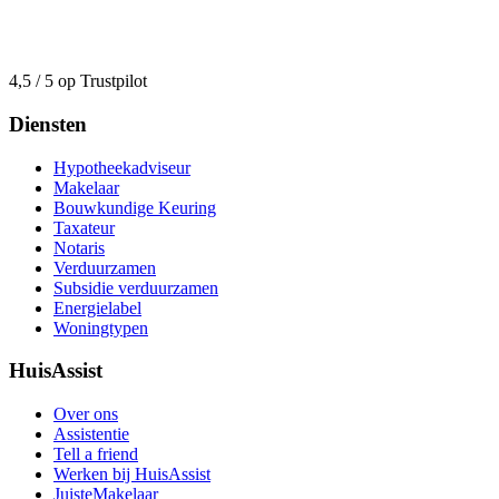
4,5 / 5 op Trustpilot
Diensten
Hypotheekadviseur
Makelaar
Bouwkundige Keuring
Taxateur
Notaris
Verduurzamen
Subsidie verduurzamen
Energielabel
Woningtypen
HuisAssist
Over ons
Assistentie
Tell a friend
Werken bij HuisAssist
JuisteMakelaar