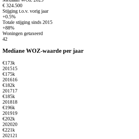
€ 324.500
Stijging t.o.v. vorig jaar
+0.5%
Totale stijging sinds 2015
+88%
Woningen getaxeerd
42
Mediane WOZ-waarde per jaar
€173k
2015
15
€175k
2016
16
€182k
2017
17
€185k
2018
18
€196k
2019
19
€202k
2020
20
€221k
2021
21