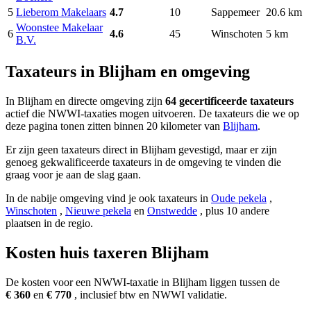
5
Lieberom Makelaars
4.7
10
Sappemeer
20.6 km
Woonstee Makelaar
6
4.6
45
Winschoten
5 km
B.V.
Taxateurs in Blijham en omgeving
In Blijham en directe omgeving zijn
64 gecertificeerde taxateurs
actief die NWWI-taxaties mogen uitvoeren. De taxateurs die we op
deze pagina tonen zitten binnen 20 kilometer van
Blijham
.
Er zijn geen taxateurs direct in Blijham gevestigd, maar er zijn
genoeg gekwalificeerde taxateurs in de omgeving te vinden die
graag voor je aan de slag gaan.
In de nabije omgeving vind je ook taxateurs in
Oude pekela
,
Winschoten
,
Nieuwe pekela
en
Onstwedde
, plus 10 andere
plaatsen in de regio.
Kosten huis taxeren Blijham
De kosten voor een NWWI-taxatie in Blijham liggen tussen de
€ 360
en
€ 770
, inclusief btw en NWWI validatie.