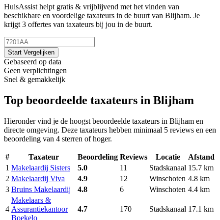
HuisAssist helpt gratis & vrijblijvend met het vinden van
beschikbare en voordelige taxateurs in de buurt van Blijham. Je
krijgt 3 offertes van taxateurs bij jou in de buurt.
Start Vergelijken
Gebaseerd op data
Geen verplichtingen
Snel & gemakkelijk
Top beoordeelde taxateurs in Blijham
Hieronder vind je de hoogst beoordeelde taxateurs in Blijham en
directe omgeving. Deze taxateurs hebben minimaal 5 reviews en een
beoordeling van 4 sterren of hoger.
#
Taxateur
Beoordeling
Reviews
Locatie
Afstand
1
Makelaardij Sisters
5.0
11
Stadskanaal
15.7 km
2
Makelaardij Viva
4.9
12
Winschoten
4.8 km
3
Bruins Makelaardij
4.8
6
Winschoten
4.4 km
Makelaars &
4
Assurantiekantoor
4.7
170
Stadskanaal
17.1 km
Boekelo