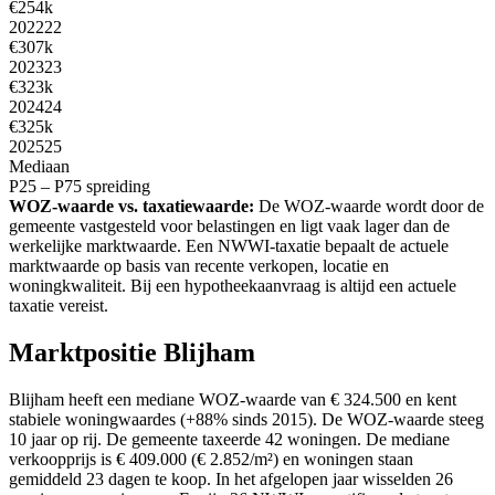
€254k
2022
22
€307k
2023
23
€323k
2024
24
€325k
2025
25
Mediaan
P25 – P75 spreiding
WOZ-waarde vs. taxatiewaarde:
De WOZ-waarde wordt door de
gemeente vastgesteld voor belastingen en ligt vaak lager dan de
werkelijke marktwaarde. Een NWWI-taxatie bepaalt de actuele
marktwaarde op basis van recente verkopen, locatie en
woningkwaliteit. Bij een hypotheekaanvraag is altijd een actuele
taxatie vereist.
Marktpositie Blijham
Blijham heeft een mediane WOZ-waarde van € 324.500 en kent
stabiele woningwaardes (+88% sinds 2015). De WOZ-waarde steeg
10 jaar op rij. De gemeente taxeerde 42 woningen. De mediane
verkoopprijs is € 409.000 (€ 2.852/m²) en woningen staan
gemiddeld 23 dagen te koop. In het afgelopen jaar wisselden 26