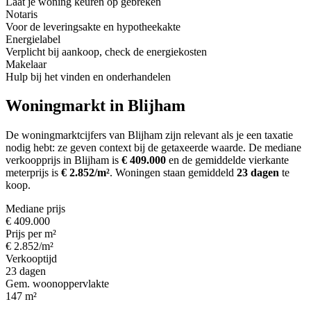
Laat je woning keuren op gebreken
Notaris
Voor de leveringsakte en hypotheekakte
Energielabel
Verplicht bij aankoop, check de energiekosten
Makelaar
Hulp bij het vinden en onderhandelen
Woningmarkt in Blijham
De woningmarktcijfers van Blijham zijn relevant als je een taxatie
nodig hebt: ze geven context bij de getaxeerde waarde.
De mediane
verkoopprijs in Blijham is
€ 409.000
en de gemiddelde vierkante
meterprijs is
€ 2.852/m²
.
Woningen staan gemiddeld
23 dagen
te
koop.
Mediane prijs
€ 409.000
Prijs per m²
€ 2.852/m²
Verkooptijd
23 dagen
Gem. woonoppervlakte
147 m²