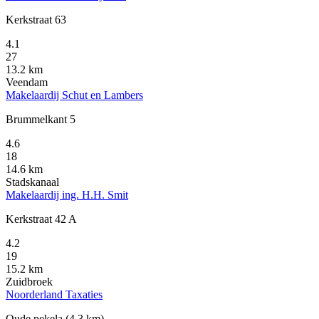
Kerkstraat 63
4.1
27
13.2 km
Veendam
Makelaardij Schut en Lambers
Brummelkant 5
4.6
18
14.6 km
Stadskanaal
Makelaardij ing. H.H. Smit
Kerkstraat 42 A
4.2
19
15.2 km
Zuidbroek
Noorderland Taxaties
Oude pekela
(4.3 km)