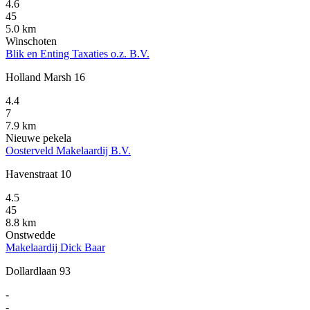
4.6
45
5.0 km
Winschoten
Blik en Enting Taxaties o.z. B.V.
Holland Marsh 16
4.4
7
7.9 km
Nieuwe pekela
Oosterveld Makelaardij B.V.
Havenstraat 10
4.5
45
8.8 km
Onstwedde
Makelaardij Dick Baar
Dollardlaan 93
-
-