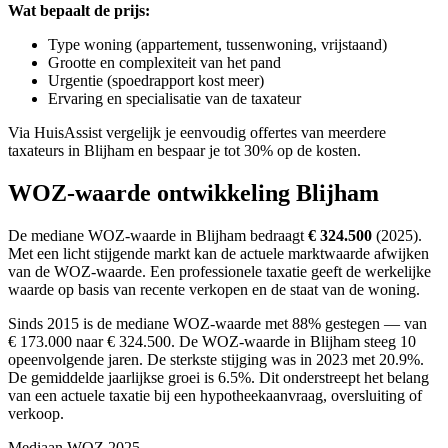
Wat bepaalt de prijs:
Type woning (appartement, tussenwoning, vrijstaand)
Grootte en complexiteit van het pand
Urgentie (spoedrapport kost meer)
Ervaring en specialisatie van de taxateur
Via HuisAssist vergelijk je eenvoudig offertes van meerdere
taxateurs in Blijham en bespaar je tot 30% op de kosten.
WOZ-waarde ontwikkeling Blijham
De mediane WOZ-waarde in Blijham bedraagt
€ 324.500
(2025).
Met een licht stijgende markt
kan de actuele marktwaarde afwijken
van de WOZ-waarde. Een professionele taxatie geeft de werkelijke
waarde op basis van recente verkopen en de staat van de woning.
Sinds 2015 is de mediane WOZ-waarde met 88% gestegen — van
€ 173.000 naar € 324.500.
De WOZ-waarde in Blijham steeg 10
opeenvolgende jaren. De sterkste stijging was in 2023 met 20.9%.
De gemiddelde jaarlijkse groei is 6.5%.
Dit onderstreept het belang
van een actuele taxatie bij een hypotheekaanvraag, oversluiting of
verkoop.
Mediaan WOZ 2025