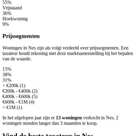
55%
Vrijstaand
36%
Hoekwoning
9%
Prijssegmenten
Woningen in Nes zijn als volgt verdeeld over prijssegmenten. Een
taxateur houdt rekening met deze marktsamenstelling bij het bepalen
van de waarde.
15%
38%
31%
< €200k (1)
€200k - €400k (2)
€400k - €600k (5)
€600k - €1M (4)
> €1M (1)
In het afgelopen jaar zijn er
13 woningen
verkocht in Nes.
2
woningen stonden langer dan 3 maanden te koop.
Vind de beste taxateur in Nes