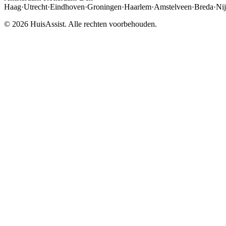
Haag
·
Utrecht
·
Eindhoven
·
Groningen
·
Haarlem
·
Amstelveen
·
Breda
·
Ni
© 2026 HuisAssist. Alle rechten voorbehouden.