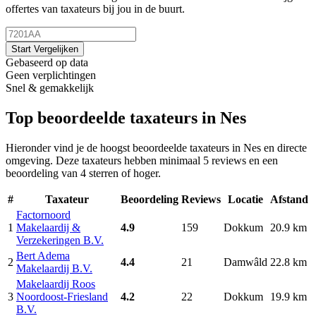
offertes van taxateurs bij jou in de buurt.
Start Vergelijken
Gebaseerd op data
Geen verplichtingen
Snel & gemakkelijk
Top beoordeelde taxateurs in Nes
Hieronder vind je de hoogst beoordeelde taxateurs in Nes en directe
omgeving. Deze taxateurs hebben minimaal 5 reviews en een
beoordeling van 4 sterren of hoger.
#
Taxateur
Beoordeling
Reviews
Locatie
Afstand
Factornoord
1
Makelaardij &
4.9
159
Dokkum
20.9 km
Verzekeringen B.V.
Bert Adema
2
4.4
21
Damwâld
22.8 km
Makelaardij B.V.
Makelaardij Roos
3
Noordoost-Friesland
4.2
22
Dokkum
19.9 km
B.V.