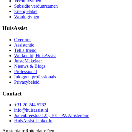
Verduurzamen
Subsidie verduurzamen
Energielabel
Woningtypen
HuisAssist
Over ons
Assistentie
Tell a friend
Werken bij HuisAssist
JuisteMakelaar
Nieuws & Blogs
Professional
Inloggen professionals
Privacybeleid
Contact
+31 20 244 5782
info@huisassist.nl
Jodenbreestraat 25, 1011 PZ Amsterdam
HuisAssist LinkedIn
Amsterdam
·
Rotterdam
·
Den