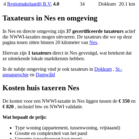
4
Regiomakelaardij B.V.
4.0
34
Dokkum
20.1 km
Taxateurs in Nes en omgeving
In Nes en directe omgeving zijn
37 gecertificeerde taxateurs
actief
die NWWI-taxaties mogen uitvoeren. De taxateurs die we op deze
pagina tonen zitten binnen 20 kilometer van
Nes
.
Hiervan zijn
1 taxateurs
direct in Nes gevestigd, wat betekent dat
ze uitstekende lokale marktkennis hebben.
In de nabije omgeving vind je ook taxateurs in
Dokkum
,
St.-
annaparochie
en
Damwâld
Kosten huis taxeren Nes
De kosten voor een NWWI-taxatie in Nes liggen tussen de
€ 350
en
€ 820
, inclusief btw en NWWI validatie.
Wat bepaalt de prijs:
Type woning (appartement, tussenwoning, vrijstaand)
Grootte en complexiteit van het pand
Urgentie (spoedrapport kost meer)