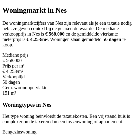
Woningmarkt in Nes
De woningmarktcijfers van Nes zijn relevant als je een taxatie nodig
hebt: ze geven context bij de getaxeerde waarde.
De mediane
verkoopprijs in Nes is
€ 568.000
en de gemiddelde vierkante
meterprijs is
€ 4.253/m²
.
Woningen staan gemiddeld
50 dagen
te
koop.
Mediane prijs
€ 568.000
Prijs per m²
€ 4.253/m²
Verkooptijd
50 dagen
Gem. woonoppervlakte
151 m²
Woningtypes in Nes
Het type woning beïnvloedt de taxatiekosten. Een vrijstaand huis is
complexer om te taxeren dan een tussenwoning of appartement.
Eengezinswoning