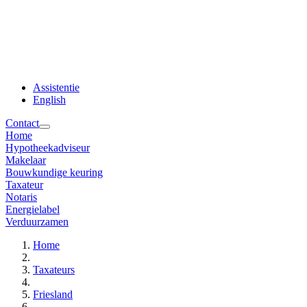
Assistentie
English
Contact
Home
Hypotheekadviseur
Makelaar
Bouwkundige keuring
Taxateur
Notaris
Energielabel
Verduurzamen
Home
Taxateurs
Friesland