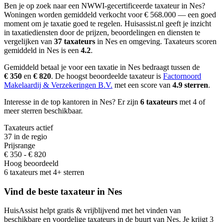
Ben je op zoek naar een NWWI-gecertificeerde taxateur in Nes?
Woningen worden gemiddeld verkocht voor € 568.000 — een goed
moment om je taxatie goed te regelen.
Huisassist.nl geeft je inzicht
in taxatiediensten door de prijzen, beoordelingen en diensten te
vergelijken van
37 taxateurs
in Nes en omgeving.
Taxateurs scoren
gemiddeld in Nes is een
4.2
.
Gemiddeld betaal je voor een taxatie in Nes bedraagt
tussen de
€ 350
en
€ 820
.
De hoogst beoordeelde taxateur is
Factornoord
Makelaardij & Verzekeringen B.V.
met een score van
4.9 sterren
.
Interesse in de top kantoren in Nes? Er zijn
6 taxateurs
met 4 of
meer sterren beschikbaar.
Taxateurs actief
37 in de regio
Prijsrange
€ 350 - € 820
Hoog beoordeeld
6 taxateurs met 4+ sterren
Vind de beste taxateur in Nes
HuisAssist helpt gratis & vrijblijvend met het vinden van
beschikbare en voordelige taxateurs in de buurt van Nes. Je krijgt 3