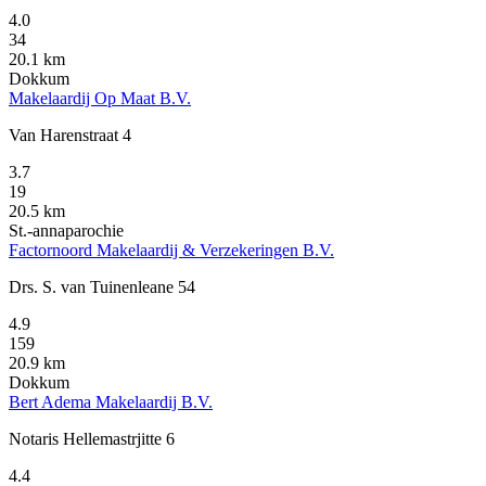
4.0
34
20.1 km
Dokkum
Makelaardij Op Maat B.V.
Van Harenstraat 4
3.7
19
20.5 km
St.-annaparochie
Factornoord Makelaardij & Verzekeringen B.V.
Drs. S. van Tuinenleane 54
4.9
159
20.9 km
Dokkum
Bert Adema Makelaardij B.V.
Notaris Hellemastrjitte 6
4.4