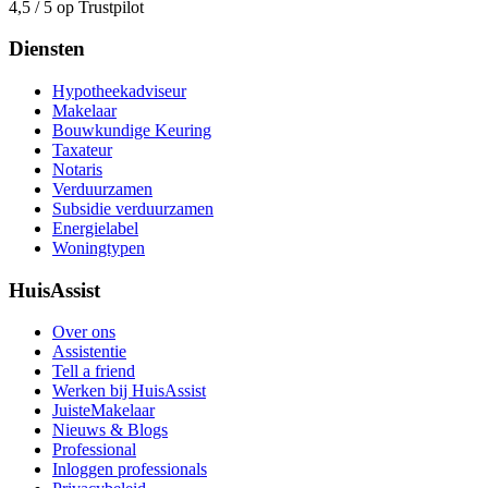
4,5 / 5 op Trustpilot
Diensten
Hypotheekadviseur
Makelaar
Bouwkundige Keuring
Taxateur
Notaris
Verduurzamen
Subsidie verduurzamen
Energielabel
Woningtypen
HuisAssist
Over ons
Assistentie
Tell a friend
Werken bij HuisAssist
JuisteMakelaar
Nieuws & Blogs
Professional
Inloggen professionals