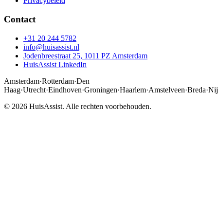
Privacybeleid
Contact
+31 20 244 5782
info@huisassist.nl
Jodenbreestraat 25, 1011 PZ Amsterdam
HuisAssist LinkedIn
Amsterdam
·
Rotterdam
·
Den
Haag
·
Utrecht
·
Eindhoven
·
Groningen
·
Haarlem
·
Amstelveen
·
Breda
·
Ni
© 2026 HuisAssist. Alle rechten voorbehouden.