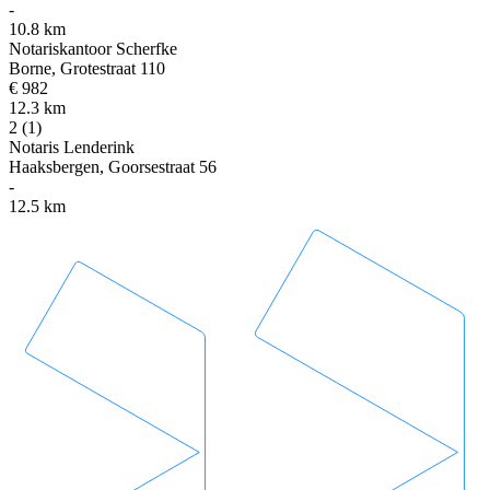
-
10.8 km
Notariskantoor Scherfke
Borne, Grotestraat 110
€ 982
12.3 km
2
(1)
Notaris Lenderink
Haaksbergen, Goorsestraat 56
-
12.5 km