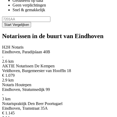
Gebaseerd op data
Geen verplichtingen
Snel & gemakkelijk
Start Vergelijken
Notarissen in de buurt van Eindhoven
H2H Notaris
Eindhoven, Paradijslaan 40B
-
2.6 km
AKTIE Notarissen De Kempen
Veldhoven, Burgemeester van Hooffln 18
€ 1.079
2.9 km
Notaris Houtepen
Eindhoven, Stratumsedijk 99
-
3 km
Notarispraktijk Den Beer Poortugael
Eindhoven, Tramstraat 35A
€ 1.145