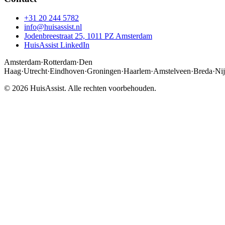
+31 20 244 5782
info@huisassist.nl
Jodenbreestraat 25, 1011 PZ Amsterdam
HuisAssist LinkedIn
Amsterdam
·
Rotterdam
·
Den
Haag
·
Utrecht
·
Eindhoven
·
Groningen
·
Haarlem
·
Amstelveen
·
Breda
·
Ni
© 2026 HuisAssist. Alle rechten voorbehouden.