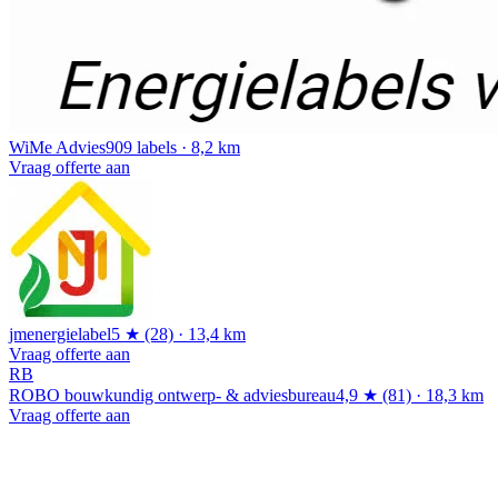
WiMe Advies
909 labels · 8,2 km
Vraag offerte aan
jmenergielabel
5 ★ (28) · 13,4 km
Vraag offerte aan
RB
ROBO bouwkundig ontwerp- & adviesbureau
4,9 ★ (81) · 18,3 km
Vraag offerte aan