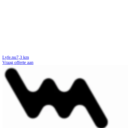
Lyfe.nu
7,3 km
Vraag offerte aan