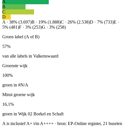
A
B
C
D
A · 38% (3.697)
B · 19% (1.888)
C · 26% (2.538)
D · 7% (733)
E ·
5% (481)
F · 3% (253)
G · 3% (258)
Groen label (A of B)
57%
van alle labels in Valkenswaard
Groenste wijk
100%
groen in #N/A
Minst groene wijk
16,1%
groen in Wijk 02 Borkel en Schaft
A is inclusief A+ t/m A++++ · bron: EP-Online register, 21 buurten