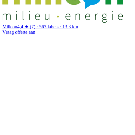
Milicon
4,4 ★ (7) · 563 labels · 13,3 km
Vraag offerte aan