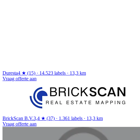
Duresta
4 ★ (15) · 14.523 labels · 13,3 km
Vraag offerte aan
BrickScan B.V.
3,4 ★ (37) · 1.361 labels · 13,3 km
Vraag offerte aan