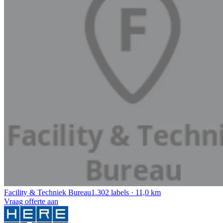
Facility & Techniek Bureau
1.302 labels · 11,0 km
Vraag offerte aan