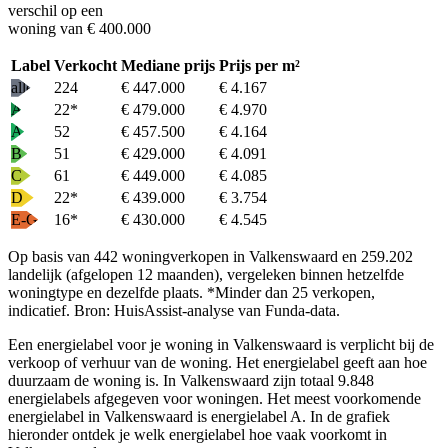
verschil op een
woning van € 400.000
Label
Verkocht
Mediane prijs
Prijs per m²
alle
224
€ 447.000
€ 4.167
A+
22
*
€ 479.000
€ 4.970
A
52
€ 457.500
€ 4.164
B
51
€ 429.000
€ 4.091
C
61
€ 449.000
€ 4.085
D
22
*
€ 439.000
€ 3.754
E-G
16
*
€ 430.000
€ 4.545
Op basis van 442 woningverkopen in Valkenswaard en 259.202
landelijk (afgelopen 12 maanden), vergeleken binnen hetzelfde
woningtype en dezelfde plaats.
*Minder dan 25 verkopen,
indicatief.
Bron: HuisAssist-analyse van Funda-data.
Een energielabel voor je woning in Valkenswaard is verplicht bij de
verkoop of verhuur van de woning. Het energielabel geeft aan hoe
duurzaam de woning is. In Valkenswaard zijn totaal 9.848
energielabels afgegeven voor woningen. Het meest voorkomende
energielabel in Valkenswaard is energielabel A. In de grafiek
hieronder ontdek je welk energielabel hoe vaak voorkomt in