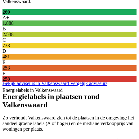
Valkenswaard.
269
A+
1.888
B
2.538
C
733
D
481
E
253
F
258
Bekijk adviseurs in Valkenswaard
Vergelijk adviseurs
G
Energielabels in Valkenswaard
Energielabels in plaatsen rond
Valkenswaard
Zo verhoudt Valkenswaard zich tot de plaatsen in de omgeving: het
aandeel groene labels (A of hoger) en de mediane verkoopprijs van
woningen per plaats.