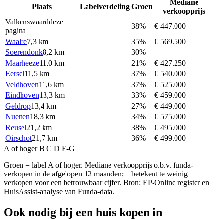
Mediane
Plaats
Labelverdeling
Groen
verkoopprijs
Valkenswaard
deze
38%
€ 447.000
pagina
Waalre
7,3 km
35%
€ 569.500
Soerendonk
8,2 km
30%
–
Maarheeze
11,0 km
21%
€ 427.250
Eersel
11,5 km
37%
€ 540.000
Veldhoven
11,6 km
37%
€ 525.000
Eindhoven
13,3 km
33%
€ 459.000
Geldrop
13,4 km
27%
€ 449.000
Nuenen
18,3 km
34%
€ 575.000
Reusel
21,2 km
38%
€ 495.000
Oirschot
21,7 km
36%
€ 499.000
A of hoger
B
C
D
E-G
Groen = label A of hoger. Mediane verkoopprijs o.b.v. funda-
verkopen in de afgelopen 12 maanden; – betekent te weinig
verkopen voor een betrouwbaar cijfer. Bron: EP-Online register en
HuisAssist-analyse van Funda-data.
Ook nodig bij een huis kopen in