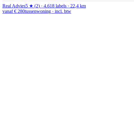
Real Advies
5 ★ (2) · 4.618 labels · 22,4 km
vanaf € 280
tussenwoning · incl. btw