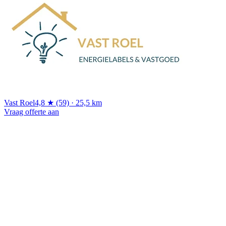
Vast Roel
4,8 ★ (59) · 25,5 km
Vraag offerte aan