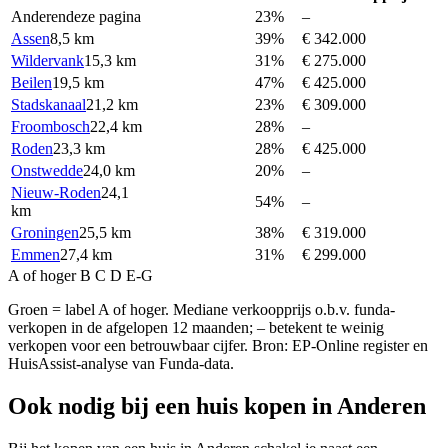
Anderen
deze pagina
23%
–
Assen
8,5 km
39%
€ 342.000
Wildervank
15,3 km
31%
€ 275.000
Beilen
19,5 km
47%
€ 425.000
Stadskanaal
21,2 km
23%
€ 309.000
Froombosch
22,4 km
28%
–
Roden
23,3 km
28%
€ 425.000
Onstwedde
24,0 km
20%
–
Nieuw-Roden
24,1
54%
–
km
Groningen
25,5 km
38%
€ 319.000
Emmen
27,4 km
31%
€ 299.000
A of hoger
B
C
D
E-G
Groen = label A of hoger. Mediane verkoopprijs o.b.v. funda-
verkopen in de afgelopen 12 maanden; – betekent te weinig
verkopen voor een betrouwbaar cijfer. Bron: EP-Online register en
HuisAssist-analyse van Funda-data.
Ook nodig bij een huis kopen in Anderen