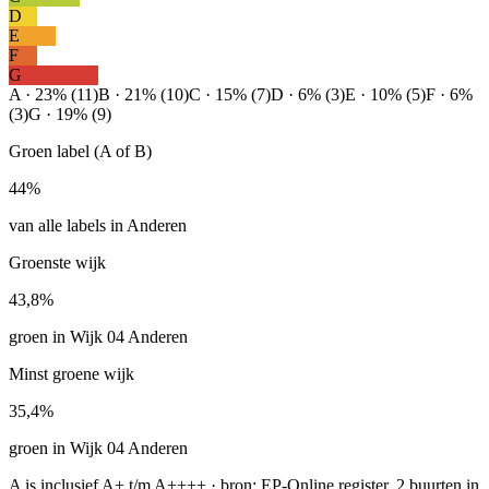
D
E
F
G
A · 23% (11)
B · 21% (10)
C · 15% (7)
D · 6% (3)
E · 10% (5)
F · 6%
(3)
G · 19% (9)
Groen label (A of B)
44%
van alle labels in Anderen
Groenste wijk
43,8%
groen in Wijk 04 Anderen
Minst groene wijk
35,4%
groen in Wijk 04 Anderen
A is inclusief A+ t/m A++++ · bron: EP-Online register, 2 buurten in