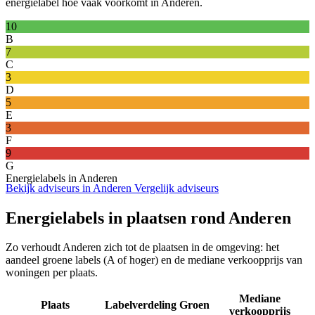
energielabel hoe vaak voorkomt in Anderen.
10
B
7
C
3
D
5
E
3
F
9
G
Energielabels in Anderen
Bekijk adviseurs in Anderen
Vergelijk adviseurs
Energielabels in plaatsen rond Anderen
Zo verhoudt Anderen zich tot de plaatsen in de omgeving: het
aandeel groene labels (A of hoger) en de mediane verkoopprijs van
woningen per plaats.
Mediane
Plaats
Labelverdeling
Groen
verkoopprijs