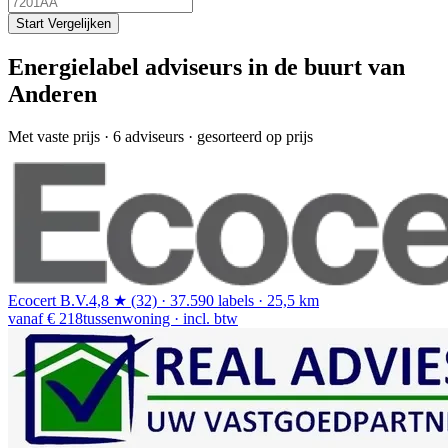
Start Vergelijken
Energielabel adviseurs in de buurt van
Anderen
Met vaste prijs
· 6 adviseurs · gesorteerd op prijs
Ecocert B.V.
4,8 ★ (32) · 37.590 labels · 25,5 km
vanaf € 218
tussenwoning · incl. btw