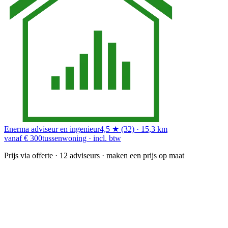
Enerma adviseur en ingenieur
4,5 ★ (32) · 15,3 km
vanaf € 300
tussenwoning · incl. btw
Prijs via offerte
· 12 adviseurs · maken een prijs op maat