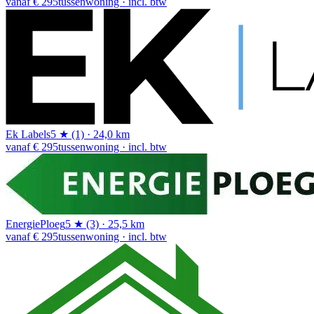
vanaf € 295
tussenwoning · incl. btw
Ek Labels
5 ★ (1) · 24,0 km
vanaf € 295
tussenwoning · incl. btw
EnergiePloeg
5 ★ (3) · 25,5 km
vanaf € 295
tussenwoning · incl. btw