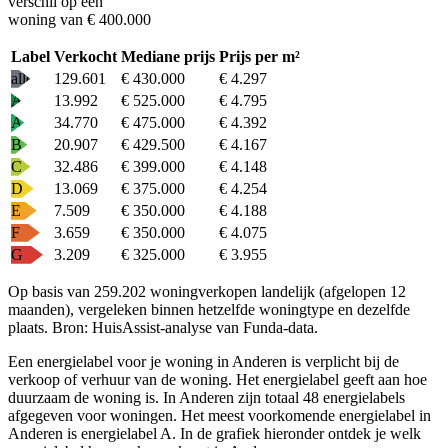
verschil op een
woning van € 400.000
Label
Verkocht
Mediane prijs
Prijs per m²
alle
129.601
€ 430.000
€ 4.297
A+
13.992
€ 525.000
€ 4.795
A
34.770
€ 475.000
€ 4.392
B
20.907
€ 429.500
€ 4.167
C
32.486
€ 399.000
€ 4.148
D
13.069
€ 375.000
€ 4.254
E
7.509
€ 350.000
€ 4.188
F
3.659
€ 350.000
€ 4.075
G
3.209
€ 325.000
€ 3.955
Op basis van 259.202 woningverkopen landelijk (afgelopen 12
maanden), vergeleken binnen hetzelfde woningtype en dezelfde
plaats.
Bron: HuisAssist-analyse van Funda-data.
Een energielabel voor je woning in Anderen is verplicht bij de
verkoop of verhuur van de woning. Het energielabel geeft aan hoe
duurzaam de woning is. In Anderen zijn totaal 48 energielabels
afgegeven voor woningen. Het meest voorkomende energielabel in
Anderen is energielabel A. In de grafiek hieronder ontdek je welk