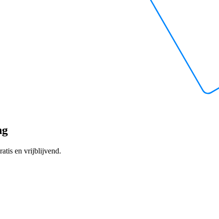
ng
atis en vrijblijvend.