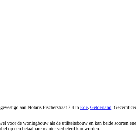
r gevestigd
aan Notaris Fischerstraat 7 4 in
Ede
,
Gelderland
.
Gecertific
owel voor de woningbouw als de utiliteitsbouw en kan beide soorten ener
label op een betaalbare manier verbeterd kan worden.