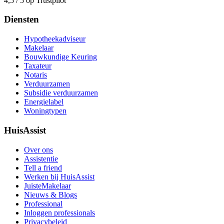
4,5 / 5 op Trustpilot
Diensten
Hypotheekadviseur
Makelaar
Bouwkundige Keuring
Taxateur
Notaris
Verduurzamen
Subsidie verduurzamen
Energielabel
Woningtypen
HuisAssist
Over ons
Assistentie
Tell a friend
Werken bij HuisAssist
JuisteMakelaar
Nieuws & Blogs
Professional
Inloggen professionals
Privacybeleid