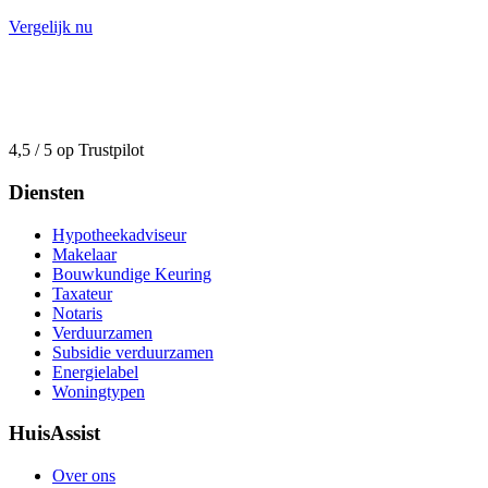
Vergelijk nu
4,5 / 5 op Trustpilot
Diensten
Hypotheekadviseur
Makelaar
Bouwkundige Keuring
Taxateur
Notaris
Verduurzamen
Subsidie verduurzamen
Energielabel
Woningtypen
HuisAssist
Over ons