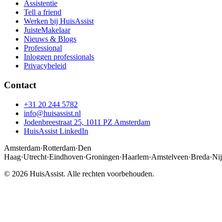
Assistentie
Tell a friend
Werken bij HuisAssist
JuisteMakelaar
Nieuws & Blogs
Professional
Inloggen professionals
Privacybeleid
Contact
+31 20 244 5782
info@huisassist.nl
Jodenbreestraat 25, 1011 PZ Amsterdam
HuisAssist LinkedIn
Amsterdam
·
Rotterdam
·
Den
Haag
·
Utrecht
·
Eindhoven
·
Groningen
·
Haarlem
·
Amstelveen
·
Breda
·
Ni
© 2026 HuisAssist. Alle rechten voorbehouden.