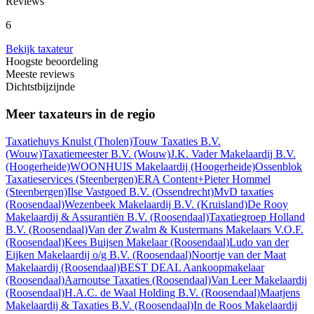
Reviews
6
Bekijk taxateur
Hoogste beoordeling
Meeste reviews
Dichtstbijzijnde
Meer taxateurs in de regio
Taxatiehuys Knulst
(Tholen)
Touw Taxaties B.V.
(Wouw)
Taxatiemeester B.V.
(Wouw)
J.K. Vader Makelaardij B.V.
(Hoogerheide)
WOONHUIS Makelaardij
(Hoogerheide)
Ossenblok
Taxatieservices
(Steenbergen)
ERA Content+Pieter Hommel
(Steenbergen)
Ilse Vastgoed B.V.
(Ossendrecht)
MvD taxaties
(Roosendaal)
Wezenbeek Makelaardij B.V.
(Kruisland)
De Rooy
Makelaardij & Assurantiën B.V.
(Roosendaal)
Taxatiegroep Holland
B.V.
(Roosendaal)
Van der Zwalm & Kustermans Makelaars V.O.F.
(Roosendaal)
Kees Buijsen Makelaar
(Roosendaal)
Ludo van der
Eijken Makelaardij o/g B.V.
(Roosendaal)
Noortje van der Maat
Makelaardij
(Roosendaal)
BEST DEAL Aankoopmakelaar
(Roosendaal)
Aarnoutse Taxaties
(Roosendaal)
Van Leer Makelaardij
(Roosendaal)
H.A.C. de Waal Holding B.V.
(Roosendaal)
Maatjens
Makelaardij & Taxaties B.V.
(Roosendaal)
In de Roos Makelaardij