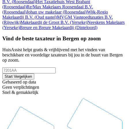
B.V.
(Roosendaal)
Het Taxatiehuis West Brabant
(Roosendaal)
Re/Max Makelaars Roosendaal B.V.
(Roosendaal)
Johan uw makelaar
(Roosendaal)
Wijk-Regio
Makelaardij B.V.
(Oud gastel)
MVGM Vastgoedtaxaties B.V.
(Rijswijk)
Makelaardij de Groot B.V.
(Yerseke)
Neeskens Makelaars
(Yerseke)
Breure en Breure Makelaardij
(Dinteloord)
Vind de beste taxateur in Bergen op zoom
HuisAssist helpt gratis & vrijblijvend met het vinden van
beschikbare en voordelige taxateurs bij jou in de buurt van Bergen
op zoom.
Start Vergelijken
Gebaseerd op data
Geen verplichtingen
Snel & gemakkelijk