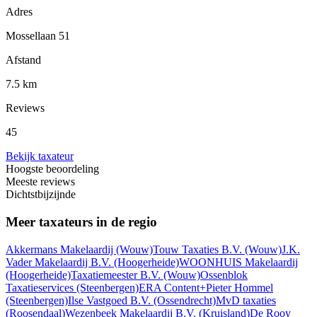
Adres
Mossellaan 51
Afstand
7.5 km
Reviews
45
Bekijk taxateur
Hoogste beoordeling
Meeste reviews
Dichtstbijzijnde
Meer taxateurs in de regio
Akkermans Makelaardij
(Wouw)
Touw Taxaties B.V.
(Wouw)
J.K.
Vader Makelaardij B.V.
(Hoogerheide)
WOONHUIS Makelaardij
(Hoogerheide)
Taxatiemeester B.V.
(Wouw)
Ossenblok
Taxatieservices
(Steenbergen)
ERA Content+Pieter Hommel
(Steenbergen)
Ilse Vastgoed B.V.
(Ossendrecht)
MvD taxaties
(Roosendaal)
Wezenbeek Makelaardij B.V.
(Kruisland)
De Rooy