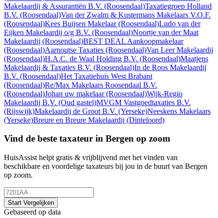
Makelaardij & Assurantiën B.V.
(Roosendaal)
Taxatiegroep Holland
B.V.
(Roosendaal)
Van der Zwalm & Kustermans Makelaars V.O.F.
(Roosendaal)
Kees Buijsen Makelaar
(Roosendaal)
Ludo van der
Eijken Makelaardij o/g B.V.
(Roosendaal)
Noortje van der Maat
Makelaardij
(Roosendaal)
BEST DEAL Aankoopmakelaar
(Roosendaal)
Aarnoutse Taxaties
(Roosendaal)
Van Leer Makelaardij
(Roosendaal)
H.A.C. de Waal Holding B.V.
(Roosendaal)
Maatjens
Makelaardij & Taxaties B.V.
(Roosendaal)
In de Roos Makelaardij
B.V.
(Roosendaal)
Het Taxatiehuis West Brabant
(Roosendaal)
Re/Max Makelaars Roosendaal B.V.
(Roosendaal)
Johan uw makelaar
(Roosendaal)
Wijk-Regio
Makelaardij B.V.
(Oud gastel)
MVGM Vastgoedtaxaties B.V.
(Rijswijk)
Makelaardij de Groot B.V.
(Yerseke)
Neeskens Makelaars
(Yerseke)
Breure en Breure Makelaardij
(Dinteloord)
Vind de beste taxateur in Bergen op zoom
HuisAssist helpt gratis & vrijblijvend met het vinden van
beschikbare en voordelige taxateurs bij jou in de buurt van Bergen
op zoom.
Start Vergelijken
Gebaseerd op data