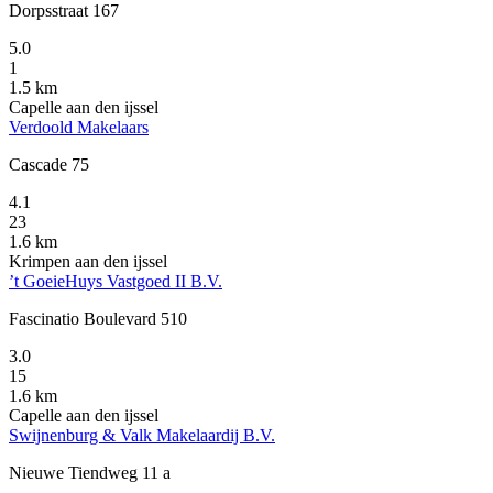
Dorpsstraat 167
5.0
1
1.5 km
Capelle aan den ijssel
Verdoold Makelaars
Cascade 75
4.1
23
1.6 km
Krimpen aan den ijssel
’t GoeieHuys Vastgoed II B.V.
Fascinatio Boulevard 510
3.0
15
1.6 km
Capelle aan den ijssel
Swijnenburg & Valk Makelaardij B.V.
Nieuwe Tiendweg 11 a