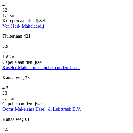
4.1
32
1.7 km
Krimpen aan den ijssel
Van Herk Makelaardij
Fluiterlaan 421
3.9
51
1.8 km
Capelle aan den ijssel
Ruseler Makelaars Capelle aan den IJssel
Kanaalweg 33
4.3
23
2.1 km
Capelle aan den ijssel
Ooms Makelaars IJssel- & Lekstreek B.V.
Kanaalweg 61
4.5