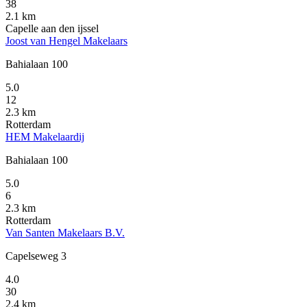
38
2.1 km
Capelle aan den ijssel
Joost van Hengel Makelaars
Bahialaan 100
5.0
12
2.3 km
Rotterdam
HEM Makelaardij
Bahialaan 100
5.0
6
2.3 km
Rotterdam
Van Santen Makelaars B.V.
Capelseweg 3
4.0
30
2.4 km