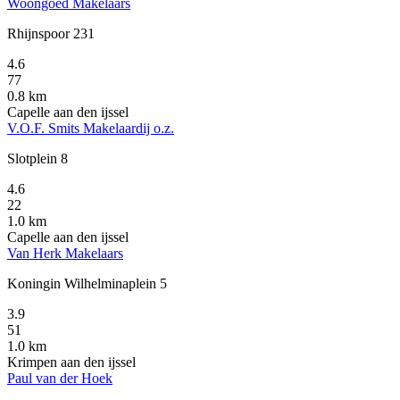
Woongoed Makelaars
Rhijnspoor 231
4.6
77
0.8 km
Capelle aan den ijssel
V.O.F. Smits Makelaardij o.z.
Slotplein 8
4.6
22
1.0 km
Capelle aan den ijssel
Van Herk Makelaars
Koningin Wilhelminaplein 5
3.9
51
1.0 km
Krimpen aan den ijssel
Paul van der Hoek