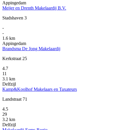
Appingedam
Meijer en Drenth Makelaardij B.V.
Stadshaven 3
-
-
1.6 km
Appingedam
Brandsma De Jong Makelaardij
Kerkstraat 25
4.7
11
3.1 km
Delfzijl
Kamp&Koolhof Makelaars en Taxateurs
Landstraat 71
4.5
29
3.2 km
Delfzijl
Makelaardij Eems Regio