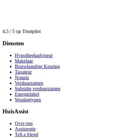
4,5 / 5 op Trustpilot
Diensten
Hypotheekadviseur
Makelaar
Bouwkundige Keuring
Taxateur
Notaris
Verduurzamen
Subsidie verduurzamen
Energielabel
Woningtypen
HuisAssist
Over ons
Assistentie
Tell a friend