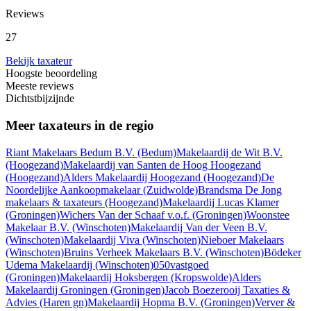
Reviews
27
Bekijk taxateur
Hoogste beoordeling
Meeste reviews
Dichtstbijzijnde
Meer taxateurs in de regio
Riant Makelaars Bedum B.V.
(Bedum)
Makelaardij de Wit B.V.
(Hoogezand)
Makelaardij van Santen de Hoog Hoogezand
(Hoogezand)
Alders Makelaardij Hoogezand
(Hoogezand)
De
Noordelijke Aankoopmakelaar
(Zuidwolde)
Brandsma De Jong
makelaars & taxateurs
(Hoogezand)
Makelaardij Lucas Klamer
(Groningen)
Wichers Van der Schaaf v.o.f.
(Groningen)
Woonstee
Makelaar B.V.
(Winschoten)
Makelaardij Van der Veen B.V.
(Winschoten)
Makelaardij Viva
(Winschoten)
Nieboer Makelaars
(Winschoten)
Bruins Verheek Makelaars B.V.
(Winschoten)
Bödeker
Udema Makelaardij
(Winschoten)
050vastgoed
(Groningen)
Makelaardij Hoksbergen
(Kropswolde)
Alders
Makelaardij Groningen
(Groningen)
Jacob Boezerooij Taxaties &
Advies
(Haren gn)
Makelaardij Hopma B.V.
(Groningen)
Verver &