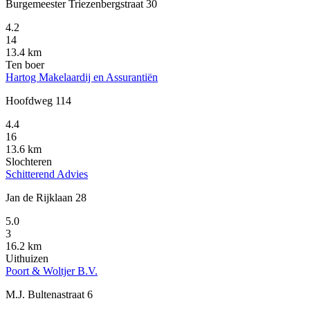
Burgemeester Triezenbergstraat 30
4.2
14
13.4 km
Ten boer
Hartog Makelaardij en Assurantiën
Hoofdweg 114
4.4
16
13.6 km
Slochteren
Schitterend Advies
Jan de Rijklaan 28
5.0
3
16.2 km
Uithuizen
Poort & Woltjer B.V.
M.J. Bultenastraat 6