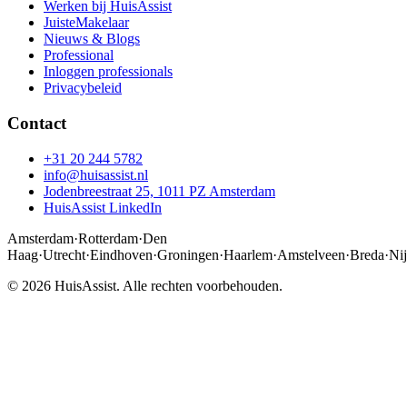
Werken bij HuisAssist
JuisteMakelaar
Nieuws & Blogs
Professional
Inloggen professionals
Privacybeleid
Contact
+31 20 244 5782
info@huisassist.nl
Jodenbreestraat 25, 1011 PZ Amsterdam
HuisAssist LinkedIn
Amsterdam
·
Rotterdam
·
Den
Haag
·
Utrecht
·
Eindhoven
·
Groningen
·
Haarlem
·
Amstelveen
·
Breda
·
Ni
© 2026 HuisAssist. Alle rechten voorbehouden.