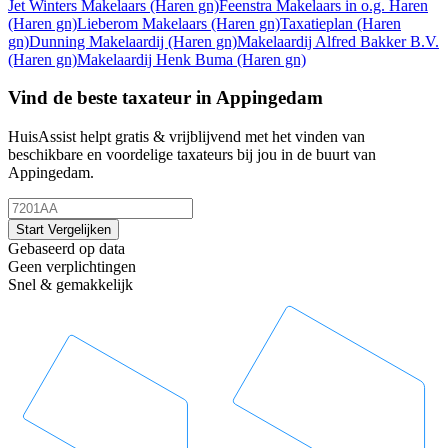
Jet Winters Makelaars
(Haren gn)
Feenstra Makelaars in o.g. Haren
(Haren gn)
Lieberom Makelaars
(Haren gn)
Taxatieplan
(Haren
gn)
Dunning Makelaardij
(Haren gn)
Makelaardij Alfred Bakker B.V.
(Haren gn)
Makelaardij Henk Buma
(Haren gn)
Vind de beste taxateur in Appingedam
HuisAssist helpt gratis & vrijblijvend met het vinden van
beschikbare en voordelige taxateurs bij jou in de buurt van
Appingedam.
Start Vergelijken
Gebaseerd op data
Geen verplichtingen
Snel & gemakkelijk