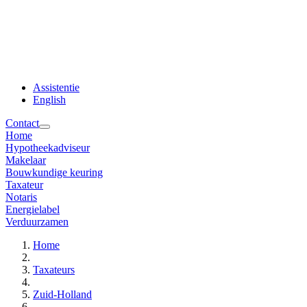
Assistentie
English
Contact
Home
Hypotheekadviseur
Makelaar
Bouwkundige keuring
Taxateur
Notaris
Energielabel
Verduurzamen
Home
Taxateurs
Zuid-Holland