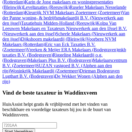
(Rotterdam)
Karin de Jong makelaars en woningpresentaties
(Bleiswijk)
Leveltaxaties
(Reeuwijk)
Ruseler Makelaars Nesselande
(Rotterdam)
Kleurrijk NVM Makelaars Zoetermeer
(Zoetermeer)
Van
der Panne woning- & bedrijfsmakelaardij B.V.
(Nieuwerkerk aan
den ijssel)
Taxatiehuis Midden-Holland
(Reeuwijk)
Kolpa Van
Leeuwen Makelaars en Taxateurs Nieuwerkerk aan den IJssel B.V.
(Nieuwerkerk aan den ijssel)
Scheele Makelaars
(Nieuwerkerk aan
den ijssel)
Dijkshoorn makelaardij
(Bleiswijk)
Voorberg NVM
Makelaars
(Rotterdam)
Eric van Eck Taxaties B.V.
(Zoetermeer)
Vreeken & Meijer ERA Makelaars
(Bodegraven)
mkb
taxaties B.V.
(Bodegraven)
Riggeling Makelaardij o.g.
(Bodegraven)
Makelaars Plus B.V.
(Bodegraven)
Makelaarscentrum
B.V.
(Zoetermeer)
SUZAN vastgoed B.V.
(Alphen aan den
rijn)
Woninkrijk Makelaardij
(Zoetermeer)
Drieman Bodegraven
Lugthart B.V.
(Bodegraven)
De Wekker Wonen
(Alphen aan den
rijn)
Vind de beste taxateur in Waddinxveen
HuisAssist helpt gratis & vrijblijvend met het vinden van
beschikbare en voordelige taxateurs bij jou in de buurt van
Waddinxveen.
Start Vergelijken