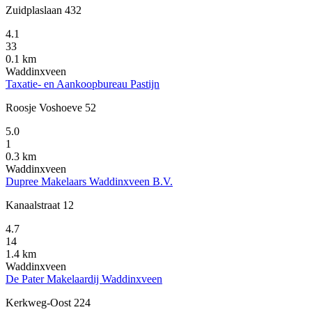
Zuidplaslaan 432
4.1
33
0.1 km
Waddinxveen
Taxatie- en Aankoopbureau Pastijn
Roosje Voshoeve 52
5.0
1
0.3 km
Waddinxveen
Dupree Makelaars Waddinxveen B.V.
Kanaalstraat 12
4.7
14
1.4 km
Waddinxveen
De Pater Makelaardij Waddinxveen
Kerkweg-Oost 224