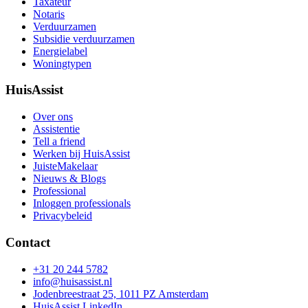
Taxateur
Notaris
Verduurzamen
Subsidie verduurzamen
Energielabel
Woningtypen
HuisAssist
Over ons
Assistentie
Tell a friend
Werken bij HuisAssist
JuisteMakelaar
Nieuws & Blogs
Professional
Inloggen professionals
Privacybeleid
Contact
+31 20 244 5782
info@huisassist.nl
Jodenbreestraat 25, 1011 PZ Amsterdam
HuisAssist LinkedIn