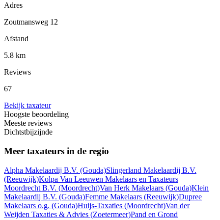
Adres
Zoutmansweg 12
Afstand
5.8 km
Reviews
67
Bekijk taxateur
Hoogste beoordeling
Meeste reviews
Dichtstbijzijnde
Meer taxateurs in de regio
Alpha Makelaardij B.V.
(Gouda)
Slingerland Makelaardij B.V.
(Reeuwijk)
Kolpa Van Leeuwen Makelaars en Taxateurs
Moordrecht B.V.
(Moordrecht)
Van Herk Makelaars
(Gouda)
Klein
Makelaardij B.V.
(Gouda)
Femme Makelaars
(Reeuwijk)
Dupree
Makelaars o.g.
(Gouda)
Huijs-Taxaties
(Moordrecht)
Van der
Weijden Taxaties & Advies
(Zoetermeer)
Pand en Grond