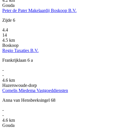
4.2 km
Gouda
Peter de Pater Makelaardij Boskoop B.V.
Zijde 6
4.4
14
4.5 km
Boskoop
Regio Taxaties B.V.
Frankrijklaan 6 a
-
-
4.6 km
Hazerswoude-dorp
Cornelis Miedema Vastgoeddiensten
Anna van Hensbeeksingel 68
-
-
4.6 km
Gouda