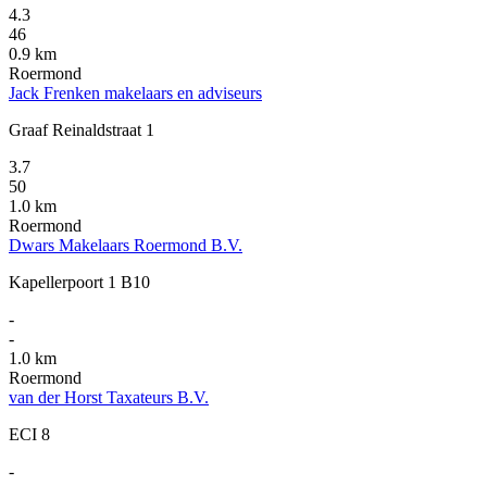
4.3
46
0.9 km
Roermond
Jack Frenken makelaars en adviseurs
Graaf Reinaldstraat 1
3.7
50
1.0 km
Roermond
Dwars Makelaars Roermond B.V.
Kapellerpoort 1 B10
-
-
1.0 km
Roermond
van der Horst Taxateurs B.V.
ECI 8
-