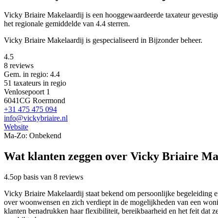
Vicky Briaire Makelaardij is een
hooggewaardeerde
taxateur gevest
het regionale gemiddelde van 4.4 sterren.
Vicky Briaire Makelaardij is gespecialiseerd in Bijzonder beheer.
4.5
8 reviews
Gem. in regio: 4.4
51 taxateurs in regio
Venlosepoort 1
6041CG Roermond
+31 475 475 094
info@vickybriaire.nl
Website
Ma-Zo: Onbekend
Wat klanten zeggen over Vicky Briaire Ma
4.5
op basis van 8 reviews
Vicky Briaire Makelaardij staat bekend om persoonlijke begeleiding e
over woonwensen en zich verdiept in de mogelijkheden van een woning
klanten benadrukken haar flexibiliteit, bereikbaarheid en het feit dat 