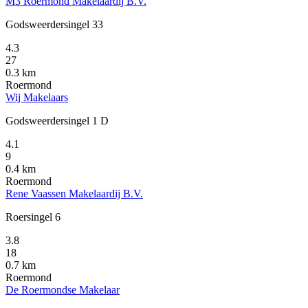
M3 Roermond Makelaardij B.V.
Godsweerdersingel 33
4.3
27
0.3 km
Roermond
Wij Makelaars
Godsweerdersingel 1 D
4.1
9
0.4 km
Roermond
Rene Vaassen Makelaardij B.V.
Roersingel 6
3.8
18
0.7 km
Roermond
De Roermondse Makelaar