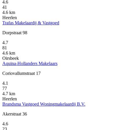
4.6
41
4.6 km
Heerlen
Trafas Makelaardij & Vastgoed
Dorpstraat 98
4.7
81
4.6 km
Oirsbeek
Aquina-Hollanders Makelaars
Coriovallumstraat 17
4.1
77
4.7 km
Heerlen
Brandsma Vastgoed Woningmakelaardij B.V.
Akerstraat 36
4.6
23