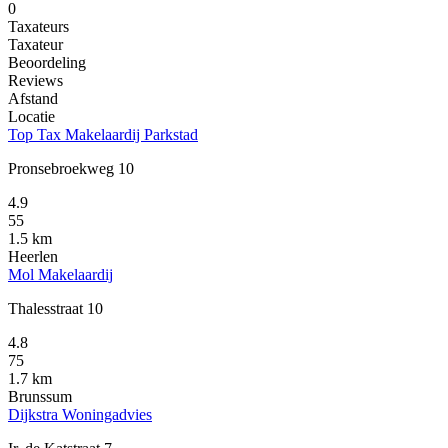
0
Taxateurs
Taxateur
Beoordeling
Reviews
Afstand
Locatie
Top Tax Makelaardij Parkstad
Pronsebroekweg 10
4.9
55
1.5 km
Heerlen
Mol Makelaardij
Thalesstraat 10
4.8
75
1.7 km
Brunssum
Dijkstra Woningadvies