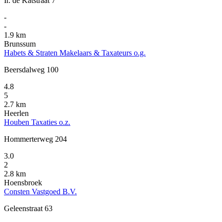
Ir. de Katstraat 7
-
-
1.9 km
Brunssum
Habets & Straten Makelaars & Taxateurs o.g.
Beersdalweg 100
4.8
5
2.7 km
Heerlen
Houben Taxaties o.z.
Hommerterweg 204
3.0
2
2.8 km
Hoensbroek
Consten Vastgoed B.V.
Geleenstraat 63