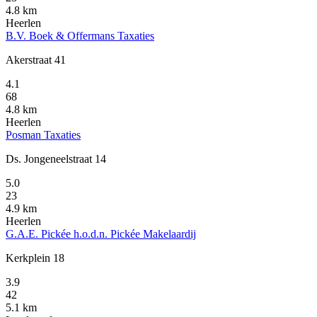
4.8 km
Heerlen
B.V. Boek & Offermans Taxaties
Akerstraat 41
4.1
68
4.8 km
Heerlen
Posman Taxaties
Ds. Jongeneelstraat 14
5.0
23
4.9 km
Heerlen
G.A.E. Pickée h.o.d.n. Pickée Makelaardij
Kerkplein 18
3.9
42
5.1 km