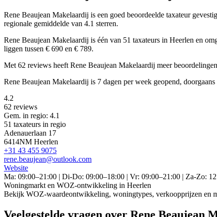
Rene Beaujean Makelaardij is een
goed beoordeelde
taxateur gevest
regionale gemiddelde van 4.1 sterren.
Rene Beaujean Makelaardij is één van 51 taxateurs in Heerlen en om
liggen tussen € 690 en € 789.
Met 62 reviews heeft Rene Beaujean Makelaardij meer beoordelingen d
Rene Beaujean Makelaardij is 7 dagen per week geopend, doorgaans 
4.2
62 reviews
Gem. in regio: 4.1
51 taxateurs in regio
Adenauerlaan 17
6414NM Heerlen
+31 43 455 9075
rene.beaujean@outlook.com
Website
Ma: 09:00–21:00 | Di-Do: 09:00–18:00 | Vr: 09:00–21:00 | Za-Zo: 1
Woningmarkt en WOZ-ontwikkeling in Heerlen
Bekijk WOZ-waardeontwikkeling, woningtypes, verkoopprijzen en me
Veelgestelde vragen over Rene Beaujean M