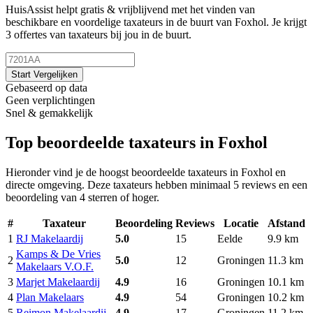
HuisAssist helpt gratis & vrijblijvend met het vinden van
beschikbare en voordelige taxateurs in de buurt van Foxhol. Je krijgt
3 offertes van taxateurs bij jou in de buurt.
Start Vergelijken
Gebaseerd op data
Geen verplichtingen
Snel & gemakkelijk
Top beoordeelde taxateurs in Foxhol
Hieronder vind je de hoogst beoordeelde taxateurs in Foxhol en
directe omgeving. Deze taxateurs hebben minimaal 5 reviews en een
beoordeling van 4 sterren of hoger.
#
Taxateur
Beoordeling
Reviews
Locatie
Afstand
1
RJ Makelaardij
5.0
15
Eelde
9.9 km
Kamps & De Vries
2
5.0
12
Groningen
11.3 km
Makelaars V.O.F.
3
Marjet Makelaardij
4.9
16
Groningen
10.1 km
4
Plan Makelaars
4.9
54
Groningen
10.2 km
5
Reimon Makelaardij
4.9
17
Groningen
11.2 km