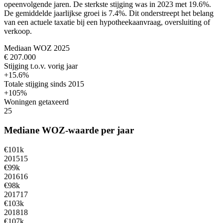
opeenvolgende jaren. De sterkste stijging was in 2023 met 19.6%.
De gemiddelde jaarlijkse groei is 7.4%.
Dit onderstreept het belang
van een actuele taxatie bij een hypotheekaanvraag, oversluiting of
verkoop.
Mediaan WOZ 2025
€ 207.000
Stijging t.o.v. vorig jaar
+15.6%
Totale stijging sinds 2015
+105%
Woningen getaxeerd
25
Mediane WOZ-waarde per jaar
€101k
2015
15
€99k
2016
16
€98k
2017
17
€103k
2018
18
€107k