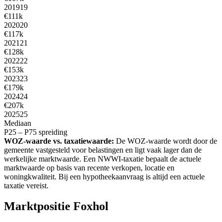
2019
19
€111k
2020
20
€117k
2021
21
€128k
2022
22
€153k
2023
23
€179k
2024
24
€207k
2025
25
Mediaan
P25 – P75 spreiding
WOZ-waarde vs. taxatiewaarde:
De WOZ-waarde wordt door de
gemeente vastgesteld voor belastingen en ligt vaak lager dan de
werkelijke marktwaarde. Een NWWI-taxatie bepaalt de actuele
marktwaarde op basis van recente verkopen, locatie en
woningkwaliteit. Bij een hypotheekaanvraag is altijd een actuele
taxatie vereist.
Marktpositie Foxhol