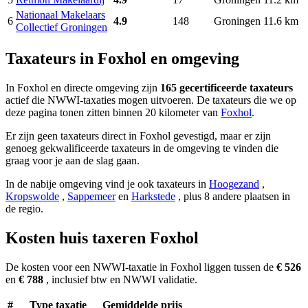
Nationaal Makelaars
6
4.9
148
Groningen
11.6 km
Collectief Groningen
Taxateurs in Foxhol en omgeving
In Foxhol en directe omgeving zijn
165 gecertificeerde taxateurs
actief die NWWI-taxaties mogen uitvoeren. De taxateurs die we op
deze pagina tonen zitten binnen 20 kilometer van
Foxhol
.
Er zijn geen taxateurs direct in Foxhol gevestigd, maar er zijn
genoeg gekwalificeerde taxateurs in de omgeving te vinden die
graag voor je aan de slag gaan.
In de nabije omgeving vind je ook taxateurs in
Hoogezand
,
Kropswolde
,
Sappemeer
en
Harkstede
, plus 8 andere plaatsen in
de regio.
Kosten huis taxeren Foxhol
De kosten voor een NWWI-taxatie in Foxhol liggen tussen de
€ 526
en
€ 788
, inclusief btw en NWWI validatie.
#
Type taxatie
Gemiddelde prijs