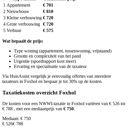
1
Appartement
€ 701
2
Nieuwbouw
€ 810
3
Kleine verbouwing
€ 720
4
Grote verbouwing
€ 720
5
Verhuur
€ 575
Wat bepaalt de prijs:
Type woning (appartement, tussenwoning, vrijstaand)
Grootte en complexiteit van het pand
Urgentie (spoedrapport kost meer)
Ervaring en specialisatie van de taxateur
Via HuisAssist vergelijk je eenvoudig offertes van meerdere
taxateurs in Foxhol en bespaar je tot 30% op de kosten.
Taxatiekosten overzicht Foxhol
De kosten voor een NWWI-taxatie in Foxhol variëren van € 526 tot
€ 788
, met een mediaanprijs van
€ 750
.
Mediaan: € 750
€ 526
€ 788