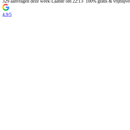
329 aanvragen deze week
·
Laatste om 22:13
·
100% gratis & vrijblijv
4.9/5