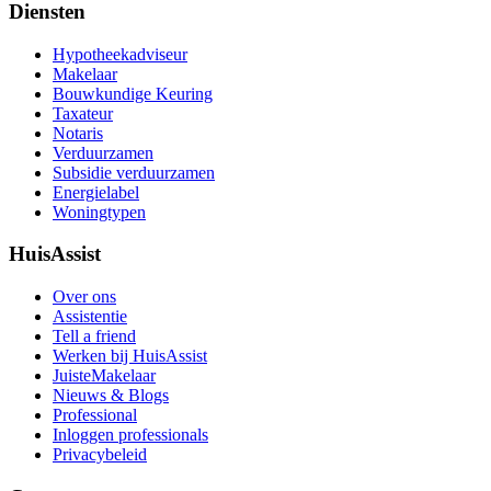
Diensten
Hypotheekadviseur
Makelaar
Bouwkundige Keuring
Taxateur
Notaris
Verduurzamen
Subsidie verduurzamen
Energielabel
Woningtypen
HuisAssist
Over ons
Assistentie
Tell a friend
Werken bij HuisAssist
JuisteMakelaar
Nieuws & Blogs
Professional
Inloggen professionals
Privacybeleid