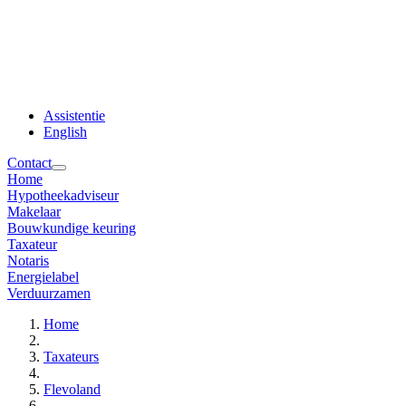
Assistentie
English
Contact
Home
Hypotheekadviseur
Makelaar
Bouwkundige keuring
Taxateur
Notaris
Energielabel
Verduurzamen
Home
Taxateurs
Flevoland