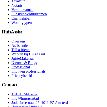
Taxateur
Notaris
Verduurzamen
Subsidie verduurzamen
Energielabel
Woningtypen
HuisAssist
Over ons
Assistentie
Tell a friend
Werken bij HuisAssist
JuisteMakelaar
Nieuws & Blogs
Professional
Inloggen professionals
Privacybeleid
Contact
+31 20 244 5782
info@huisassist.nl
Jodenbreestraat 25, 1011 PZ Amsterdam
HuisAssist LinkedIn