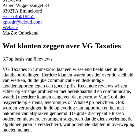
Albert Wiggerssingel 33
8302TA Emmeloord
+31 6 46018455
gpostjr@icloud.com
Website
Ma-Zo: Onbekend
Wat klanten zeggen over VG Taxaties
3.7
op basis van 6 reviews
VG Taxaties in Emmeloord laat een wisselend beeld zien in de
klantbeoordelingen. Eerdere klanten waren positief over de snelheid
van werken, duidelijke communicatie en deskundige
taxatierapporten tegen een goede prijs. Recentere reviews wijzen
echter op ernstige problemen met bereikbaarheid en communicatie,
waarbij meerdere klanten aangeven dat mevrouw Van Gool niet
reageerde op e-mails, telefoontjes of WhatsApp-berichten. Ook
worden vertragingen in de oplevering van rapporten en het niet
nakomen van afspraken genoemd. De grote discrepantie tussen
oudere en nieuwere ervaringen suggereert dat de dienstverlening de
afgelopen jaren is verslechterd, wat potentiële klanten in overweging
moeten nemen.