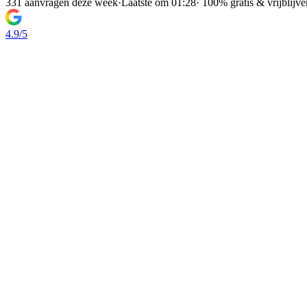
331 aanvragen deze week
·
Laatste om 01:28
·
100% gratis & vrijblijv
4.9/5