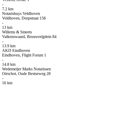
-
7.2 km
Notarishuys Veldhoven
Veldhoven, Dorpstraat 158
-
13 km
Willems & Smeets
Valkenswaard, Brouwerijplein 84
-
13.9 km
AKD Eindhoven
Eindhoven, Flight Forum 1
-
14.8 km
Wedemeijer Marks Notarissen
Oirschot, Oude Bestseweg 28
-
16 km