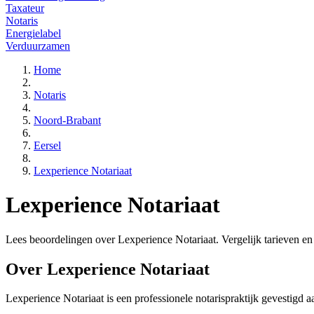
Taxateur
Notaris
Energielabel
Verduurzamen
Home
Notaris
Noord-Brabant
Eersel
Lexperience Notariaat
Lexperience Notariaat
Lees beoordelingen over Lexperience Notariaat. Vergelijk tarieven en d
Over Lexperience Notariaat
Lexperience Notariaat is een
professionele
notarispraktijk gevestigd
a