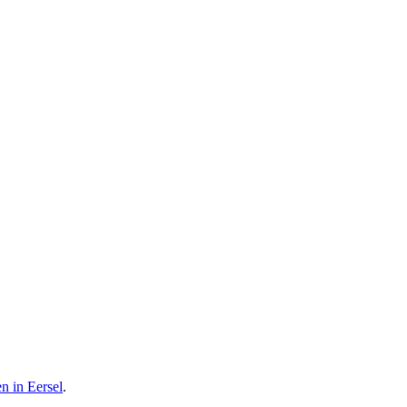
en in Eersel
.