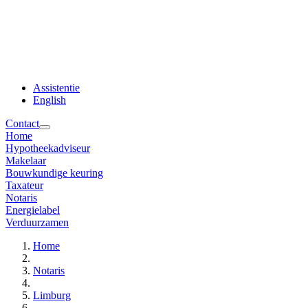
Assistentie
English
Contact
Home
Hypotheekadviseur
Makelaar
Bouwkundige keuring
Taxateur
Notaris
Energielabel
Verduurzamen
Home
Notaris
Limburg