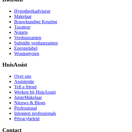
Hypotheekadviseur
Makelaar
Bouwkundige Keuring
Taxateur
Notaris
Verduurzamen
Subsidie verduurzamen
Energielabel
Woningtypen
HuisAssist
Over ons
Assistentie
Tell a friend
Werken bij HuisAssist
JuisteMakelaar
Nieuws & Blogs
Professional
Inloggen professionals
Privacybeleid
Contact