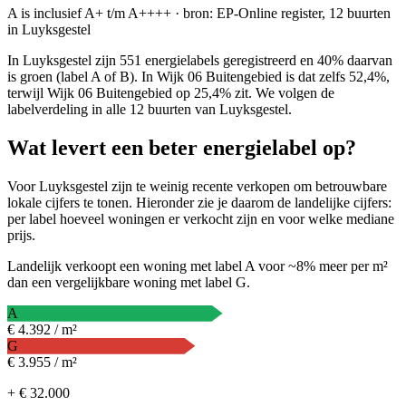
A is inclusief A+ t/m A++++ · bron: EP-Online register, 12 buurten
in Luyksgestel
In Luyksgestel zijn 551 energielabels geregistreerd en 40% daarvan
is groen (label A of B). In Wijk 06 Buitengebied is dat zelfs 52,4%,
terwijl Wijk 06 Buitengebied op 25,4% zit. We volgen de
labelverdeling in alle 12 buurten van Luyksgestel.
Wat levert een beter energielabel op?
Voor Luyksgestel zijn te weinig recente verkopen om betrouwbare
lokale cijfers te tonen. Hieronder zie je daarom de landelijke cijfers:
per label hoeveel woningen er verkocht zijn en voor welke mediane
prijs.
Landelijk verkoopt een woning met label A voor ~8% meer per m²
dan een vergelijkbare woning met label G.
A
€ 4.392 / m²
G
€ 3.955 / m²
+ € 32.000