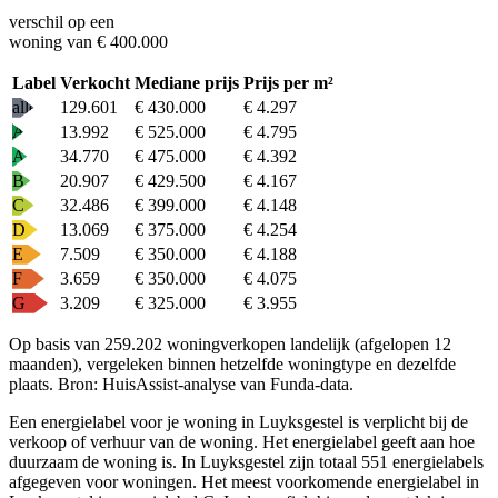
verschil op een
woning van € 400.000
Label
Verkocht
Mediane prijs
Prijs per m²
alle
129.601
€ 430.000
€ 4.297
A+
13.992
€ 525.000
€ 4.795
A
34.770
€ 475.000
€ 4.392
B
20.907
€ 429.500
€ 4.167
C
32.486
€ 399.000
€ 4.148
D
13.069
€ 375.000
€ 4.254
E
7.509
€ 350.000
€ 4.188
F
3.659
€ 350.000
€ 4.075
G
3.209
€ 325.000
€ 3.955
Op basis van 259.202 woningverkopen landelijk (afgelopen 12
maanden), vergeleken binnen hetzelfde woningtype en dezelfde
plaats.
Bron: HuisAssist-analyse van Funda-data.
Een energielabel voor je woning in Luyksgestel is verplicht bij de
verkoop of verhuur van de woning. Het energielabel geeft aan hoe
duurzaam de woning is. In Luyksgestel zijn totaal 551 energielabels
afgegeven voor woningen. Het meest voorkomende energielabel in