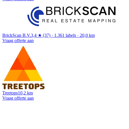
BrickScan B.V.
3,4 ★ (37) · 1.361 labels · 20,0 km
Vraag offerte aan
Treetops
10,2 km
Vraag offerte aan