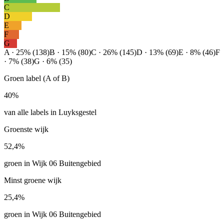
C
D
E
F
G
A · 25% (138)
B · 15% (80)
C · 26% (145)
D · 13% (69)
E · 8% (46)
F
· 7% (38)
G · 6% (35)
Groen label (A of B)
40%
van alle labels in Luyksgestel
Groenste wijk
52,4%
groen in Wijk 06 Buitengebied
Minst groene wijk
25,4%
groen in Wijk 06 Buitengebied