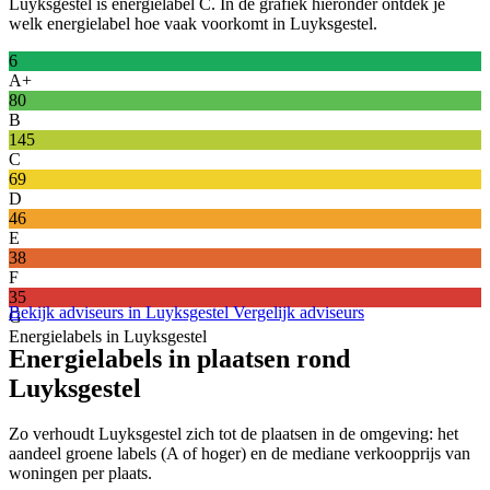
Luyksgestel is energielabel C. In de grafiek hieronder ontdek je
welk energielabel hoe vaak voorkomt in Luyksgestel.
6
A+
80
B
145
C
69
D
46
E
38
F
35
Bekijk adviseurs in Luyksgestel
Vergelijk adviseurs
G
Energielabels in Luyksgestel
Energielabels in plaatsen rond
Luyksgestel
Zo verhoudt Luyksgestel zich tot de plaatsen in de omgeving: het
aandeel groene labels (A of hoger) en de mediane verkoopprijs van
woningen per plaats.