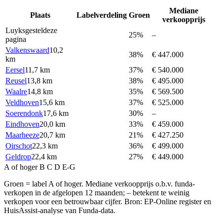
Mediane
Plaats
Labelverdeling
Groen
verkoopprijs
Luyksgestel
deze
25%
–
pagina
Valkenswaard
10,2
38%
€ 447.000
km
Eersel
11,7 km
37%
€ 540.000
Reusel
13,8 km
38%
€ 495.000
Waalre
14,8 km
35%
€ 569.500
Veldhoven
15,6 km
37%
€ 525.000
Soerendonk
17,6 km
30%
–
Eindhoven
20,0 km
33%
€ 459.000
Maarheeze
20,7 km
21%
€ 427.250
Oirschot
22,3 km
36%
€ 499.000
Geldrop
22,4 km
27%
€ 449.000
A of hoger
B
C
D
E-G
Groen = label A of hoger. Mediane verkoopprijs o.b.v. funda-
verkopen in de afgelopen 12 maanden; – betekent te weinig
verkopen voor een betrouwbaar cijfer. Bron: EP-Online register en
HuisAssist-analyse van Funda-data.