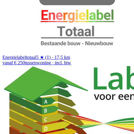
Energielabeltotaal
5 ★ (1) · 17,5 km
vanaf € 250
tussenwoning · incl. btw