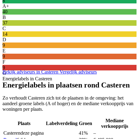
8
A+
40
B
37
C
14
D
9
E
9
F
9
Bekijk adviseurs in Casteren
Vergelijk adviseurs
G
Energielabels in Casteren
Energielabels in plaatsen rond Casteren
Zo verhoudt Casteren zich tot de plaatsen in de omgeving: het
aandeel groene labels (A of hoger) en de mediane verkoopprijs van
woningen per plaats.
Mediane
Plaats
Labelverdeling
Groen
verkoopprijs
Casteren
deze pagina
41%
–