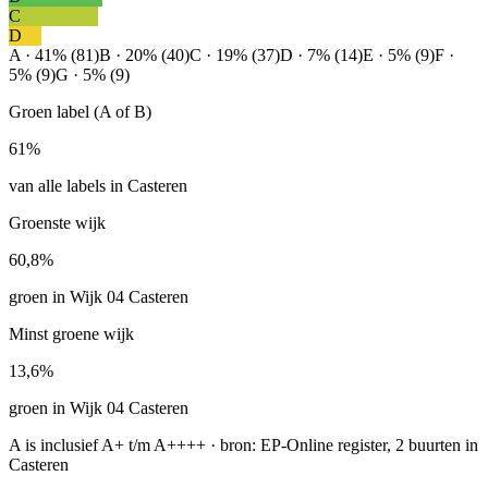
C
D
A · 41% (81)
B · 20% (40)
C · 19% (37)
D · 7% (14)
E · 5% (9)
F ·
5% (9)
G · 5% (9)
Groen label (A of B)
61%
van alle labels in Casteren
Groenste wijk
60,8%
groen in Wijk 04 Casteren
Minst groene wijk
13,6%
groen in Wijk 04 Casteren
A is inclusief A+ t/m A++++ · bron: EP-Online register, 2 buurten in
Casteren