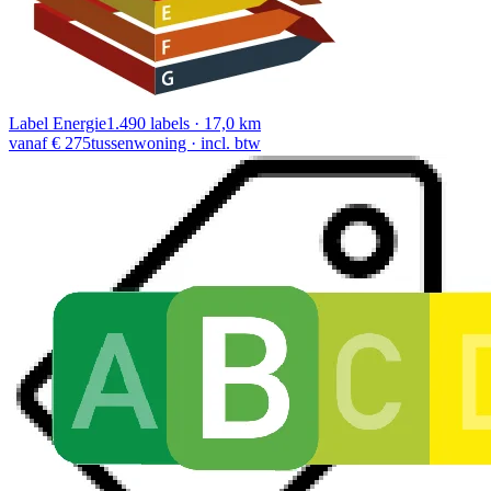
Label Energie
1.490 labels · 17,0 km
vanaf € 275
tussenwoning · incl. btw