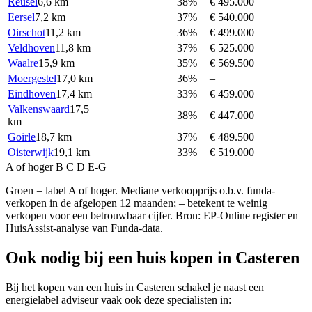
Reusel
6,6 km
38%
€ 495.000
Eersel
7,2 km
37%
€ 540.000
Oirschot
11,2 km
36%
€ 499.000
Veldhoven
11,8 km
37%
€ 525.000
Waalre
15,9 km
35%
€ 569.500
Moergestel
17,0 km
36%
–
Eindhoven
17,4 km
33%
€ 459.000
Valkenswaard
17,5
38%
€ 447.000
km
Goirle
18,7 km
37%
€ 489.500
Oisterwijk
19,1 km
33%
€ 519.000
A of hoger
B
C
D
E-G
Groen = label A of hoger. Mediane verkoopprijs o.b.v. funda-
verkopen in de afgelopen 12 maanden; – betekent te weinig
verkopen voor een betrouwbaar cijfer. Bron: EP-Online register en
HuisAssist-analyse van Funda-data.
Ook nodig bij een huis kopen in Casteren
Bij het kopen van een huis in Casteren schakel je naast een
energielabel adviseur vaak ook deze specialisten in: