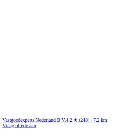
Vastgoedexperts Nederland B.V.
4,2 ★ (248) · 7,2 km
Vraag offerte aan