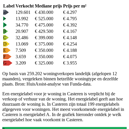
Label
Verkocht
Mediane prijs
Prijs per m²
alle
129.601
€ 430.000
€ 4.297
A+
13.992
€ 525.000
€ 4.795
A
34.770
€ 475.000
€ 4.392
B
20.907
€ 429.500
€ 4.167
C
32.486
€ 399.000
€ 4.148
D
13.069
€ 375.000
€ 4.254
E
7.509
€ 350.000
€ 4.188
F
3.659
€ 350.000
€ 4.075
G
3.209
€ 325.000
€ 3.955
Op basis van 259.202 woningverkopen landelijk (afgelopen 12
maanden), vergeleken binnen hetzelfde woningtype en dezelfde
plaats.
Bron: HuisAssist-analyse van Funda-data.
Een energielabel voor je woning in Casteren is verplicht bij de
verkoop of verhuur van de woning. Het energielabel geeft aan hoe
duurzaam de woning is. In Casteren zijn totaal 199 energielabels
afgegeven voor woningen. Het meest voorkomende energielabel in
Casteren is energielabel A. In de grafiek hieronder ontdek je welk
energielabel hoe vaak voorkomt in Casteren.