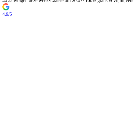
40 aanvragen deze week
·
Laatste om 20:07
·
100% gratis & vrijblijven
4.9/5