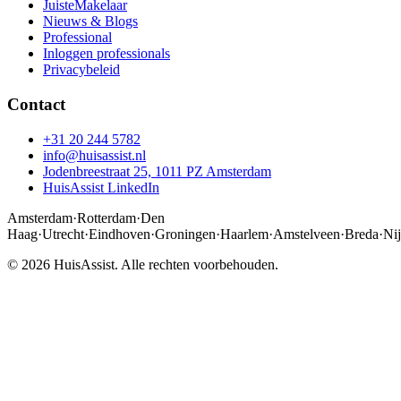
JuisteMakelaar
Nieuws & Blogs
Professional
Inloggen professionals
Privacybeleid
Contact
+31 20 244 5782
info@huisassist.nl
Jodenbreestraat 25, 1011 PZ Amsterdam
HuisAssist LinkedIn
Amsterdam
·
Rotterdam
·
Den
Haag
·
Utrecht
·
Eindhoven
·
Groningen
·
Haarlem
·
Amstelveen
·
Breda
·
Ni
© 2026 HuisAssist. Alle rechten voorbehouden.