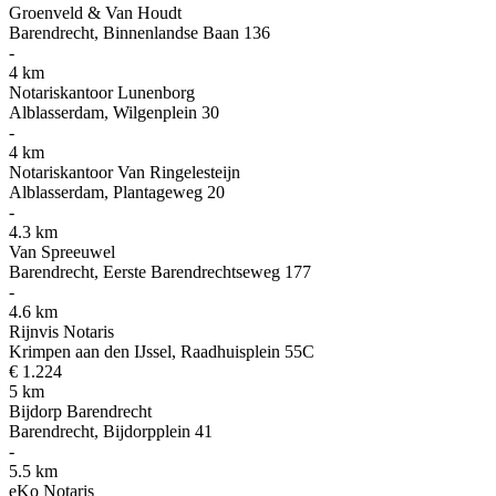
Groenveld & Van Houdt
Barendrecht, Binnenlandse Baan 136
-
4 km
Notariskantoor Lunenborg
Alblasserdam, Wilgenplein 30
-
4 km
Notariskantoor Van Ringelesteijn
Alblasserdam, Plantageweg 20
-
4.3 km
Van Spreeuwel
Barendrecht, Eerste Barendrechtseweg 177
-
4.6 km
Rijnvis Notaris
Krimpen aan den IJssel, Raadhuisplein 55C
€ 1.224
5 km
Bijdorp Barendrecht
Barendrecht, Bijdorpplein 41
-
5.5 km
eKo Notaris