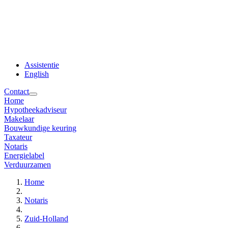
Assistentie
English
Contact
Home
Hypotheekadviseur
Makelaar
Bouwkundige keuring
Taxateur
Notaris
Energielabel
Verduurzamen
Home
Notaris
Zuid-Holland