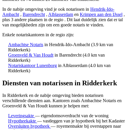
In de nabije omgeving vind je ook notarissen in
Hendrik-Ido-
Ambacht
,
Barendrecht
,
Alblasserdam
en
Krimpen aan den IJssel
,
plus 3 andere plaatsen in de regio
. Dit laat duidelijk zien dat er tal
van mogelijkheden zijn om een goede notaris te vinden.
Enkele notariskantoren in de regio zijn:
Ambachtse Notaris
in Hendrik-Ido-Ambacht
(3.9 km van
Ridderkerk)
Groenveld & Van Houdt
in Barendrecht
(4.0 km van
Ridderkerk)
Notariskantoor Lunenborg
in Alblasserdam
(4.0 km van
Ridderkerk)
Diensten van notarissen in Ridderkerk
In Ridderkerk en de nabije omgeving bieden notarissen
verschillende diensten aan.
Kantoren zoals Ambachtse Notaris en
Groenveld & Van Houdt kunnen je helpen met:
Leveringsakte
— eigendomsoverdracht van de woning
Hypotheekakte
— vastleggen van je hypotheek bij het Kadaster
Oversluiten hypotheek
— royementsakte bij overstappen naar