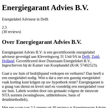
Energiegarant Advies B.V.
Energielabel Adviseur in Delft
2.5
(30 reviews)
Over Energiegarant Advies B.V.
Energiegarant Advies B.V. is een gecertificeerde energielabel
adviseur gevestigd
aan Kleveringweg 31 Unit 9A in
Delft
,
Zuid-
Holland
.
Gecertificeerd door Duurzaam Energieloket B.V..
Ingeschreven bij de Kamer van Koophandel (KvK 57402523).
Gaat u uw huis of bedrijfspand verkopen en verhuren? Dan heeft u
een energielabel nodig. Wist u dat u met een gunstig energielabel
vaak korting kunt krijgen op uw hypotheek rente? Energiegarant is
u graag van dienst en levert snel en voordelig een energielabel voor
uw huis. Labels worden door ons gemaakt volgens de nieuwste
NTA normen (woningbouw, utiliteitsbouw, basis of
detailmethodiek).
Met een score van 2.5 sterren uit 30 reviews is Energiegarant Advies