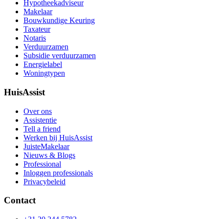
Hypotheekadviseur
Makelaar
Bouwkundige Keuring
Taxateur
Notaris
Verduurzamen
Subsidie verduurzamen
Energielabel
Woningtypen
HuisAssist
Over ons
Assistentie
Tell a friend
Werken bij HuisAssist
JuisteMakelaar
Nieuws & Blogs
Professional
Inloggen professionals
Privacybeleid
Contact