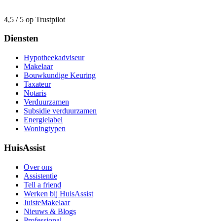
4,5 / 5 op Trustpilot
Diensten
Hypotheekadviseur
Makelaar
Bouwkundige Keuring
Taxateur
Notaris
Verduurzamen
Subsidie verduurzamen
Energielabel
Woningtypen
HuisAssist
Over ons
Assistentie
Tell a friend
Werken bij HuisAssist
JuisteMakelaar
Nieuws & Blogs
Professional