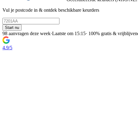
Vul je postcode in & ontdek beschikbare keurders
Start nu
98 aanvragen deze week
·
Laatste om 15:15
·
100% gratis & vrijblijven
4.9/5