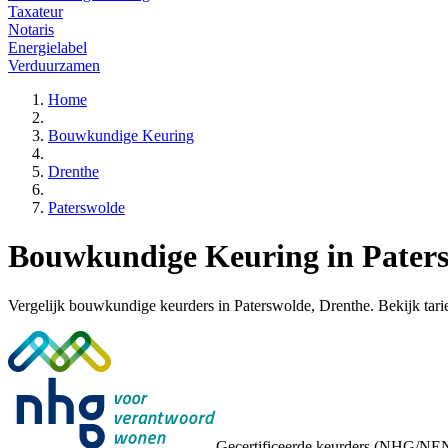
Taxateur
Notaris
Energielabel
Verduurzamen
Home
Bouwkundige Keuring
Drenthe
Paterswolde
Bouwkundige Keuring in Paters
Vergelijk bouwkundige keurders in Paterswolde, Drenthe. Bekijk tariev
Gecertificeerde keurders (NHG/NE