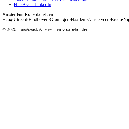
HuisAssist LinkedIn
Amsterdam
·
Rotterdam
·
Den
Haag
·
Utrecht
·
Eindhoven
·
Groningen
·
Haarlem
·
Amstelveen
·
Breda
·
Ni
© 2026 HuisAssist. Alle rechten voorbehouden.