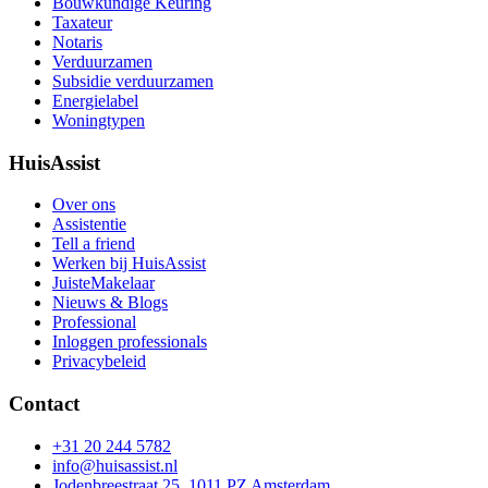
Bouwkundige Keuring
Taxateur
Notaris
Verduurzamen
Subsidie verduurzamen
Energielabel
Woningtypen
HuisAssist
Over ons
Assistentie
Tell a friend
Werken bij HuisAssist
JuisteMakelaar
Nieuws & Blogs
Professional
Inloggen professionals
Privacybeleid
Contact
+31 20 244 5782
info@huisassist.nl
Jodenbreestraat 25, 1011 PZ Amsterdam