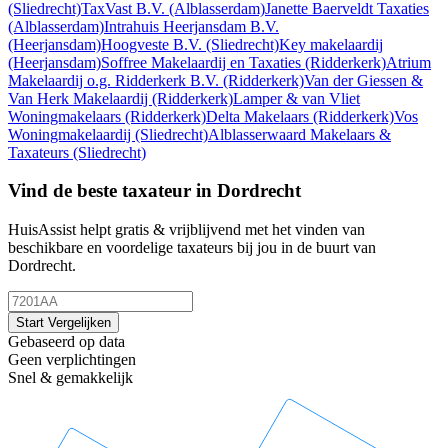
(Sliedrecht)
TaxVast B.V.
(Alblasserdam)
Janette Baerveldt Taxaties
(Alblasserdam)
Intrahuis Heerjansdam B.V.
(Heerjansdam)
Hoogveste B.V.
(Sliedrecht)
Key makelaardij
(Heerjansdam)
Soffree Makelaardij en Taxaties
(Ridderkerk)
Atrium
Makelaardij o.g. Ridderkerk B.V.
(Ridderkerk)
Van der Giessen &
Van Herk Makelaardij
(Ridderkerk)
Lamper & van Vliet
Woningmakelaars
(Ridderkerk)
Delta Makelaars
(Ridderkerk)
Vos
Woningmakelaardij
(Sliedrecht)
Alblasserwaard Makelaars &
Taxateurs
(Sliedrecht)
Vind de beste taxateur in Dordrecht
HuisAssist helpt gratis & vrijblijvend met het vinden van
beschikbare en voordelige taxateurs bij jou in de buurt van
Dordrecht.
Start Vergelijken
Gebaseerd op data
Geen verplichtingen
Snel & gemakkelijk