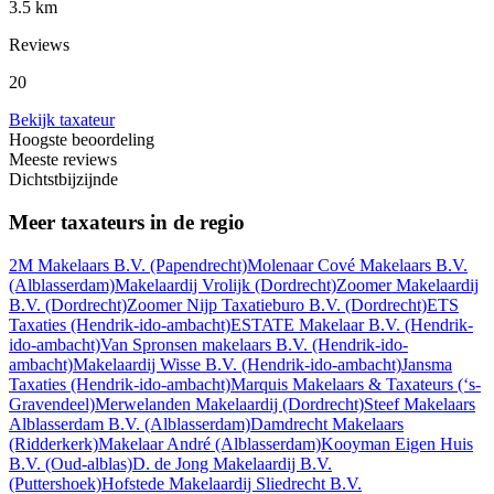
3.5 km
Reviews
20
Bekijk taxateur
Hoogste beoordeling
Meeste reviews
Dichtstbijzijnde
Meer taxateurs in de regio
2M Makelaars B.V.
(Papendrecht)
Molenaar Cové Makelaars B.V.
(Alblasserdam)
Makelaardij Vrolijk
(Dordrecht)
Zoomer Makelaardij
B.V.
(Dordrecht)
Zoomer Nijp Taxatieburo B.V.
(Dordrecht)
ETS
Taxaties
(Hendrik-ido-ambacht)
ESTATE Makelaar B.V.
(Hendrik-
ido-ambacht)
Van Spronsen makelaars B.V.
(Hendrik-ido-
ambacht)
Makelaardij Wisse B.V.
(Hendrik-ido-ambacht)
Jansma
Taxaties
(Hendrik-ido-ambacht)
Marquis Makelaars & Taxateurs
(‘s-
Gravendeel)
Merwelanden Makelaardij
(Dordrecht)
Steef Makelaars
Alblasserdam B.V.
(Alblasserdam)
Damdrecht Makelaars
(Ridderkerk)
Makelaar André
(Alblasserdam)
Kooyman Eigen Huis
B.V.
(Oud-alblas)
D. de Jong Makelaardij B.V.
(Puttershoek)
Hofstede Makelaardij Sliedrecht B.V.