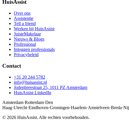
HuisAssist
Over ons
Assistentie
Tell a friend
Werken bij HuisAssist
JuisteMakelaar
Nieuws & Blogs
Professional
Inloggen professionals
Privacybeleid
Contact
+31 20 244 5782
info@huisassist.nl
Jodenbreestraat 25, 1011 PZ Amsterdam
HuisAssist LinkedIn
Amsterdam
·
Rotterdam
·
Den
Haag
·
Utrecht
·
Eindhoven
·
Groningen
·
Haarlem
·
Amstelveen
·
Breda
·
Ni
© 2026 HuisAssist. Alle rechten voorbehouden.