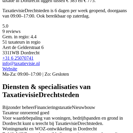
taxatie in Dordrecht liggen tussen € 585 en € 775.
TaxatievisieDrechtsteden is 6 dagen per week geopend, doorgaans
van 09:00–17:00. Ook bereikbaar op zaterdag.
5.0
9 reviews
Gem. in regio: 4.4
51 taxateurs in regio
Aert de Gelderstraat 6
3311WB Dordrecht
+31 6 25070741
info@taxatievisie.nl
Website
Ma-Za: 09:00–17:00 | Zo: Gesloten
Diensten & specialisaties van
TaxatievisieDrechtsteden
Bijzonder beheer
Financieringstaxatie
Nieuwbouw
Taxateur onroerend goed
Voor waardebepaling van woningen, bedrijfspanden en grond in
Dordrecht kunt u terecht bij TaxatievisieDrechtsteden.
Woningmarkt en WOZ-ontwikkeling in Dordrecht