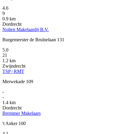
4.6
9
0.9 km
Dordrecht
Nolten Makelaardij B.V.
Burgemeester de Bruïnelaan 131
5.0
21
1.2 km
Zwijndrecht
TSP | RMT
Merwekade 109
-
-
1.4 km
Dordrecht
Bremmer Makelaars
't Anker 100
4.1